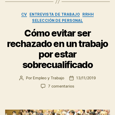
para
ChatGPT
Categorías
CV
ENTREVISTA DE TRABAJO
RRHH
que
SELECCIÓN DE PERSONAL
te
ayudarán
Cómo evitar ser
a
rechazado en un trabajo
conseguir
el
por estar
trabajo
sobrecualificado
que
buscas”
Por
Empleo y Trabajo
13/11/2019
Autor
Fecha
de
de
en
7 comentarios
la
la
Cómo
entrada
entrada
evitar
ser
rechazado
en