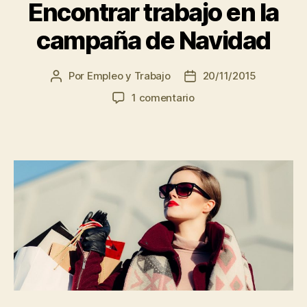
Encontrar trabajo en la
campaña de Navidad
Por
Empleo y Trabajo
20/11/2015
Autor
Fecha
de
de
en
1 comentario
la
la
Encontrar
entrada
entrada
trabajo
en
la
campaña
de
Navidad