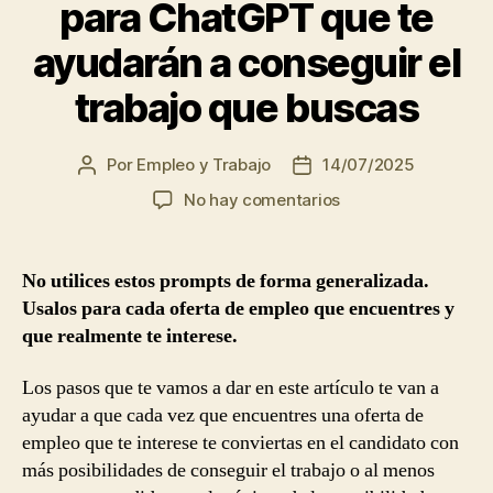
para ChatGPT que te
ayudarán a conseguir el
trabajo que buscas
Por
Empleo y Trabajo
14/07/2025
Autor
Fecha
de
de
en
No hay comentarios
la
la
5
entrada
entrada
prompts
“Increibles”
No utilices estos prompts de forma generalizada.
para
Usalos para cada oferta de empleo que encuentres y
ChatGPT
que realmente te interese.
que
te
Los pasos que te vamos a dar en este artículo te van a
ayudarán
ayudar a que cada vez que encuentres una oferta de
a
conseguir
empleo que te interese te conviertas en el candidato con
el
más posibilidades de conseguir el trabajo o al menos
trabajo