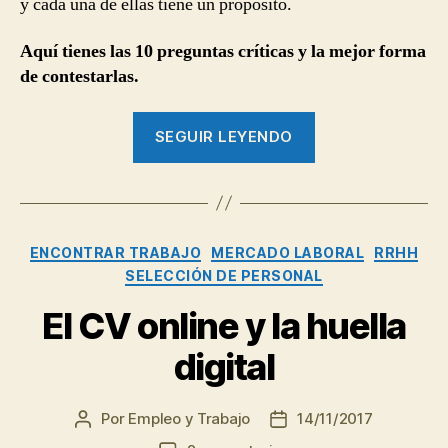
y cada una de ellas tiene un propósito.
Aquí tienes las 10 preguntas críticas y la mejor forma
de contestarlas.
“10
SEGUIR LEYENDO
preguntas
trampa
que
te
Categorías
ENCONTRAR TRABAJO
MERCADO LABORAL
RRHH
harán
SELECCIÓN DE PERSONAL
en
una
El CV online y la huella
entrevista
digital
de
trabajo
Por
Empleo y Trabajo
14/11/2017
Autor
Fecha
y
de
de