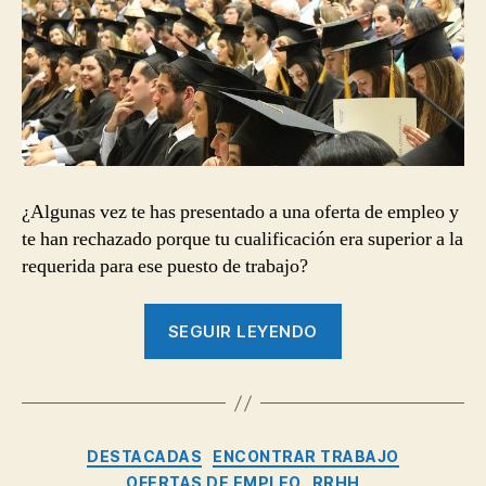
un
trabajo
por
estar
sobrecualificado
¿Algunas vez te has presentado a una oferta de empleo y
te han rechazado porque tu cualificación era superior a la
requerida para ese puesto de trabajo?
“Cómo
SEGUIR LEYENDO
evitar
ser
rechazado
en
Categorías
DESTACADAS
ENCONTRAR TRABAJO
un
OFERTAS DE EMPLEO
RRHH