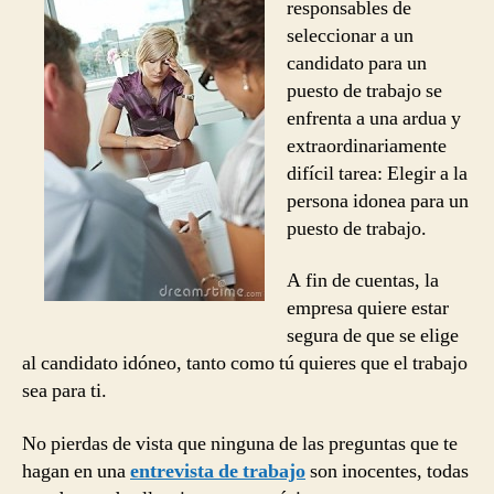
responsables de
te
seleccionar a un
harán
candidato para un
en
puesto de trabajo se
una
enfrenta a una ardua y
entrevista
de
extraordinariamente
trabajo
difícil tarea: Elegir a la
y
persona idonea para un
cómo
puesto de trabajo.
responderlas
A fin de cuentas, la
empresa quiere estar
segura de que se elige
al candidato idóneo, tanto como tú quieres que el trabajo
sea para ti.
No pierdas de vista que ninguna de las preguntas que te
hagan en una
entrevista de trabajo
son inocentes, todas