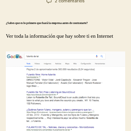
cómo
en
2 comentarios
la
la
El
responderlas”
entrada
entrada
CV
online
¿Sabes que es lo primero que hará la empresa antes de contratarte?
y
la
Ver toda la información que hay sobre ti en Internet
huella
digital