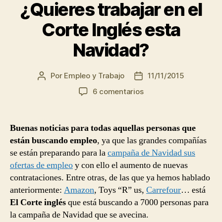
¿Quieres trabajar en el
Corte Inglés esta
Navidad?
Por
Empleo y Trabajo
11/11/2015
Autor
Fecha
de
de
en
6 comentarios
la
la
¿Quieres
entrada
entrada
trabajar
en
Buenas noticias para todas aquellas personas que
el
están buscando empleo
, ya que las grandes compañías
Corte
se están preparando para la
campaña de Navidad sus
Inglés
ofertas de empleo
y con ello el aumento de nuevas
esta
contrataciones. Entre otras, de las que ya hemos hablado
Navidad?
anteriormente:
Amazon
, Toys “R” us,
Carrefour
… está
El Corte inglés
que está buscando a 7000 personas para
la campaña de Navidad que se avecina.