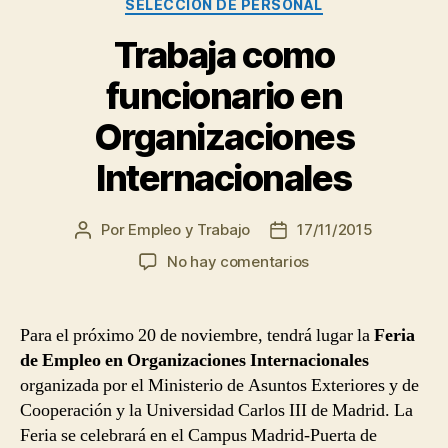
SELECCIÓN DE PERSONAL
Trabaja como
funcionario en
Organizaciones
Internacionales
Por
Empleo y Trabajo
17/11/2015
Autor
Fecha
de
de
en
No hay comentarios
la
la
Trabaja
entrada
entrada
como
funcionario
Para el próximo 20 de noviembre, tendrá lugar la
Feria
en
de Empleo en Organizaciones Internacionales
Organizaciones
organizada por el Ministerio de Asuntos Exteriores y de
Internacionales
Cooperación y la Universidad Carlos III de Madrid. La
Feria se celebrará en el Campus Madrid-Puerta de