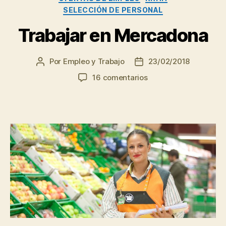
trabajo
SELECCIÓN DE PERSONAL
por
Trabajar en Mercadona
estar
sobrecualificado
Por
Empleo y Trabajo
23/02/2018
Autor
Fecha
de
de
en
16 comentarios
la
la
Trabajar
entrada
entrada
en
Mercadona