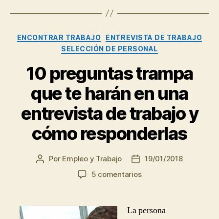
Mercadona”
Categorías
ENCONTRAR TRABAJO
ENTREVISTA DE TRABAJO
SELECCIÓN DE PERSONAL
10 preguntas trampa
que te harán en una
entrevista de trabajo y
cómo responderlas
Por
Empleo y Trabajo
19/01/2018
Autor
Fecha
de
de
en
5 comentarios
la
la
10
entrada
entrada
preguntas
trampa
La persona
que