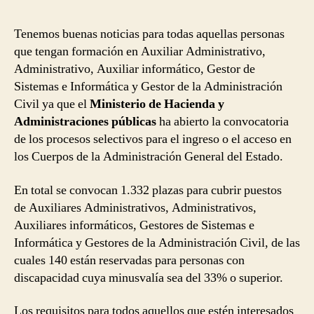
entrada
entrada
convocan
1.332
Tenemos buenas noticias para todas aquellas personas
plazas
que tengan formación en Auxiliar Administrativo,
para
Administrativo, Auxiliar informático, Gestor de
trabajar
Sistemas e Informática y Gestor de la Administración
en
Civil ya que el
Ministerio de Hacienda y
la
Administraciones públicas
ha abierto la convocatoria
Administración
General
de los procesos selectivos para el ingreso o el acceso en
del
los Cuerpos de la Administración General del Estado.
Estado
En total se convocan 1.332 plazas para cubrir puestos
de Auxiliares Administrativos, Administrativos,
Auxiliares informáticos, Gestores de Sistemas e
Informática y Gestores de la Administración Civil, de las
cuales 140 están reservadas para personas con
discapacidad cuya minusvalía sea del 33% o superior.
Los requisitos para todos aquellos que estén interesados