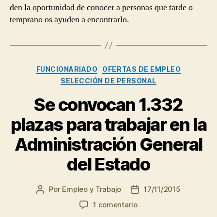
den la oportunidad de conocer a personas que tarde o
temprano os ayuden a encontrarlo.
Categorías
FUNCIONARIADO
OFERTAS DE EMPLEO
SELECCIÓN DE PERSONAL
Se convocan 1.332
plazas para trabajar en la
Administración General
del Estado
Por
Empleo y Trabajo
17/11/2015
Autor
Fecha
de
de
en
1 comentario
la
la
Se