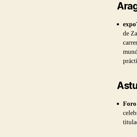
Ara
exp
de Za
carre
mundo
práct
Astu
Foro
celeb
titul