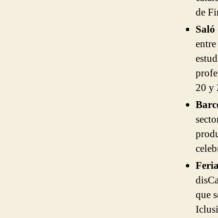
de Fi
Saló
entre
estud
profe
20 y 
Barc
secto
produ
celeb
Feri
disCa
que s
Iclus