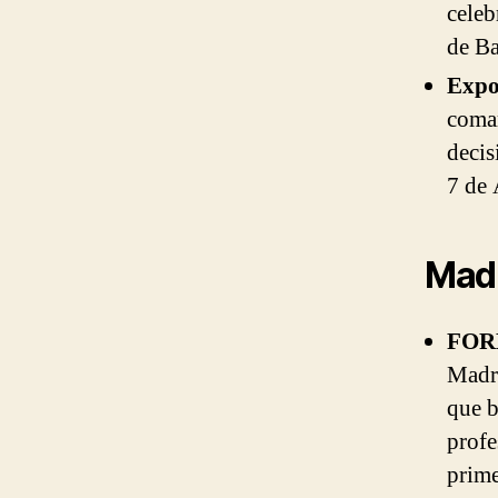
celeb
de Ba
Expo
comar
decis
7 de 
Mad
FOR
Madri
que b
profe
prime