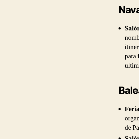
Nava
Saló
nombr
itine
para 
ultim
Bale
Feri
organ
de Pa
Saló