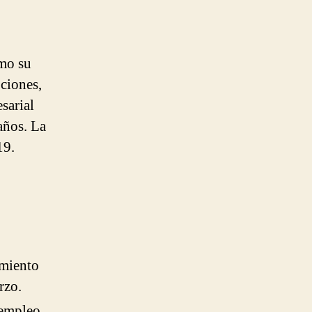
omo su
pciones,
sarial
 años. La
19.
amiento
rzo.
 empleo