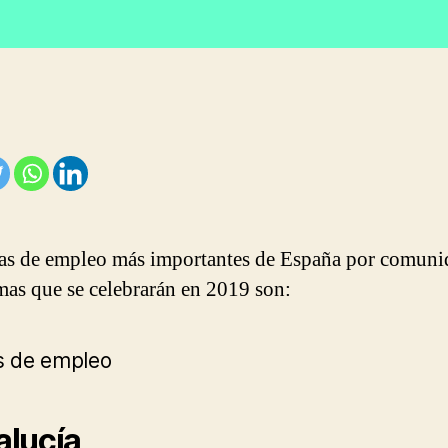
la
ada
entrada
ias de empleo más importantes de España por comuni
as que se celebrarán en 2019 son:
lucía