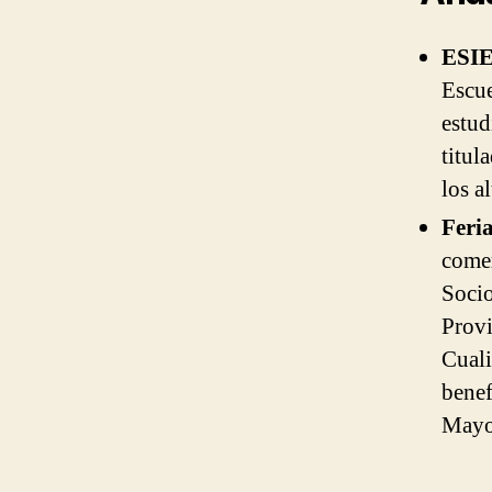
ESI
Escue
estud
titul
los a
Feri
comer
Soci
Provi
Cuali
benef
Mayo 