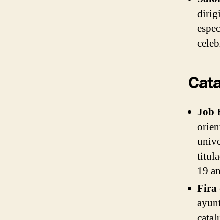
dirig
espec
celeb
Cata
Job 
orien
unive
titul
19 an
Fira 
ayunt
catal