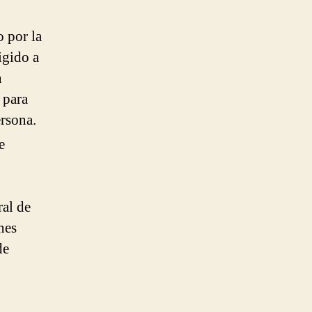
 por la
igido a
n
 para
rsona.
e
ral de
nes
de