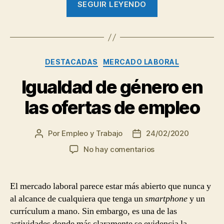
empleo
SEGUIR LEYENDO
trabajar
en
el
mundo
Categorías
DESTACADAS
MERCADO LABORAL
de
la
Igualdad de género en
moda,
las ofertas de empleo
el
sector
que
Por
Empleo y Trabajo
24/02/2020
Autor
Fecha
de
de
aglutina
en
No hay comentarios
la
la
el
Igualdad
entrada
entrada
de
4,3%
género
El mercado laboral parece estar más abierto que nunca y
del
en
al alcance de cualquiera que tenga un
smartphone
y un
empleo”
las
currículum a mano. Sin embargo, es una de las
ofertas
actividades donde más claramente se evidencia la