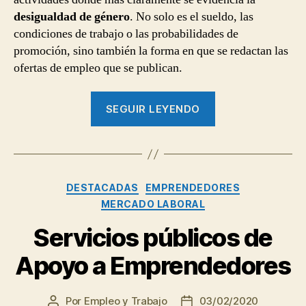
de
desigualdad de género
. No solo es el sueldo, las
empleo
condiciones de trabajo o las probabilidades de
promoción, sino también la forma en que se redactan las
ofertas de empleo que se publican.
“Igualdad
SEGUIR LEYENDO
de
género
en
las
Categorías
DESTACADAS
EMPRENDEDORES
ofertas
MERCADO LABORAL
de
empleo”
Servicios públicos de
Apoyo a Emprendedores
Por
Empleo y Trabajo
03/02/2020
Autor
Fecha