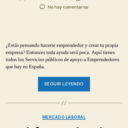
de
de
en
No hay comentarios
la
la
Servicios
entrada
entrada
públicos
de
Apoyo
a
Emprendedores
¿Estás pensando hacerte emprendedor y crear tu propia
empresa? Entonces toda ayuda será poca. Aquí tienes
todos los Servicios públicos de apoyo a Emprendedores
que hay en España.
“Servicios
SEGUIR LEYENDO
públicos
de
Apoyo
a
Categorías
MERCADO LABORAL
Emprendedores”