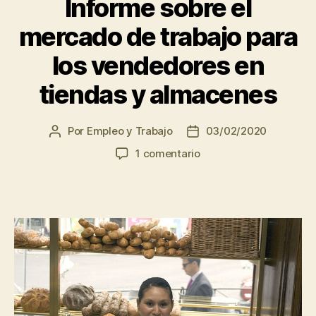
Informe sobre el
mercado de trabajo para
los vendedores en
tiendas y almacenes
Por
Empleo y Trabajo
03/02/2020
Autor
Fecha
de
de
en
1 comentario
la
la
Informe
entrada
entrada
sobre
el
mercado
de
trabajo
para
los
vendedores
en