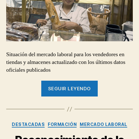
tiendas
y
almacenes
Situación del mercado laboral para los vendedores en
tiendas y almacenes actualizado con los últimos datos
oficiales publicados
“Informe
SEGUIR LEYENDO
sobre
el
mercado
de
Categorías
DESTACADAS
FORMACIÓN
MERCADO LABORAL
trabajo
para