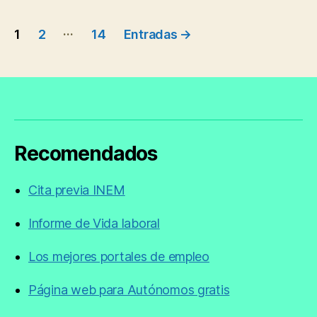
La
Navegación
Mancha”
…
1
2
14
Entradas
→
de
entradas
Recomendados
Cita previa INEM
Informe de Vida laboral
Los mejores portales de empleo
Página web para Autónomos gratis