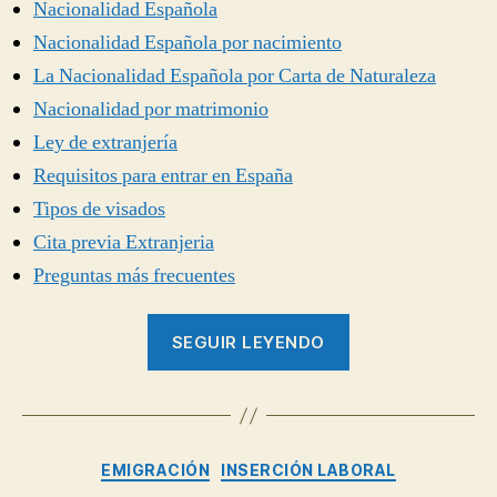
Nacionalidad Española
Nacionalidad Española por nacimiento
La Nacionalidad Española por Carta de Naturaleza
Nacionalidad por matrimonio
Ley de extranjería
Requisitos para entrar en España
Tipos de visados
Cita previa Extranjeria
Preguntas más frecuentes
“Extranjería,
SEGUIR LEYENDO
inmigración,
residencia,
permiso
de
Categorías
EMIGRACIÓN
INSERCIÓN LABORAL
trabajo