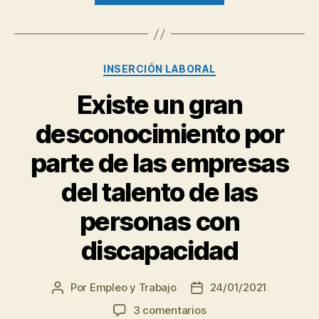
debería
acudir
a
Categorías
INSERCIÓN LABORAL
un
Programa
Existe un gran
de
desconocimiento por
acompañamient
a
parte de las empresas
la
del talento de las
inserción
de
personas con
personas
discapacidad
inmigrantes?”
Por
Empleo y Trabajo
24/01/2021
Autor
Fecha
de
de
en
3 comentarios