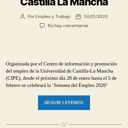
Castilla La Mancha
regulariza
la
Por
Empleo y Trabajo
24/01/2020
Autor
Fecha
situación
de
de
laboral
en
No hay comentarios
la
la
Semana
de
entrada
entrada
del
más
empleo
de
Castilla
3500
La
Mancha
Organizada por el Centro de información y promoción
trabajadores”
del empleo de la Universidad de Castilla-La Mancha
(CIPE), desde el próximo día 28 de enero hasta el 5 de
febrero se celebrará la ‘Semana del Empleo 2020’
“Semana
SEGUIR LEYENDO
del
empleo
Castilla