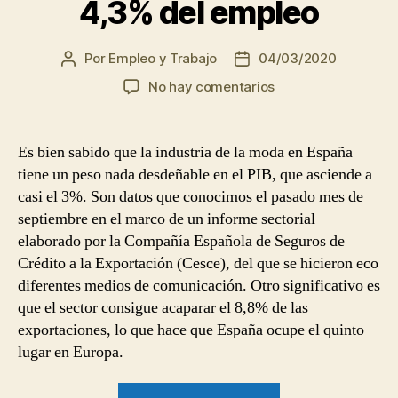
4,3% del empleo
de
las
personas
Por
Empleo y Trabajo
04/03/2020
Autor
Fecha
de
de
con
en
No hay comentarios
la
la
discapacidad”
Cómo
entrada
entrada
trabajar
en
Es bien sabido que la industria de la moda en España
el
tiene un peso nada desdeñable en el PIB, que asciende a
mundo
casi el 3%. Son datos que conocimos el pasado mes de
de
septiembre en el marco de un informe sectorial
la
elaborado por la Compañía Española de Seguros de
moda,
Crédito a la Exportación (Cesce), del que se hicieron eco
el
sector
diferentes medios de comunicación. Otro significativo es
que
que el sector consigue acaparar el 8,8% de las
aglutina
exportaciones, lo que hace que España ocupe el quinto
el
lugar en Europa.
4,3%
del
“Cómo