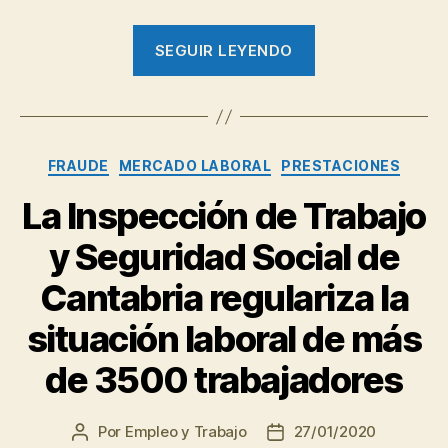
“Reconocimient
SEGUIR LEYENDO
de
la
Experiencia
Profesional”
Categorías
FRAUDE
MERCADO LABORAL
PRESTACIONES
La Inspección de Trabajo
y Seguridad Social de
Cantabria regulariza la
situación laboral de más
de 3500 trabajadores
Por
Empleo y Trabajo
27/01/2020
Autor
Fecha