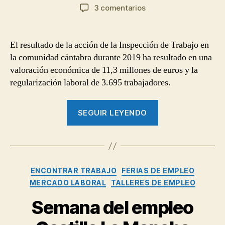
de
de
en
3 comentarios
la
la
La
entrada
entrada
Inspección
de
El resultado de la acción de la Inspección de Trabajo en
Trabajo
la comunidad cántabra durante 2019 ha resultado en una
y
valoración económica de 11,3 millones de euros y la
Seguridad
regularización laboral de 3.695 trabajadores.
Social
de
“La
Cantabria
SEGUIR LEYENDO
regulariza
Inspección
la
de
situación
Trabajo
laboral
y
de
Categorías
ENCONTRAR TRABAJO
FERIAS DE EMPLEO
más
Seguridad
MERCADO LABORAL
TALLERES DE EMPLEO
de
Social
3500
de
Semana del empleo
trabajadores
Cantabria