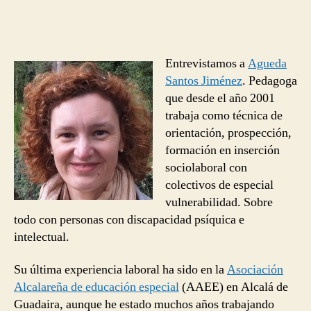
la
la
Existe
entrada
entrada
un
gran
desconocimiento
Entrevistamos a
Agueda
por
Santos Jiménez
. Pedagoga
parte
que desde el año 2001
de
las
trabaja como técnica de
empresas
orientación, prospección,
del
formación en inserción
talento
sociolaboral con
de
colectivos de especial
las
vulnerabilidad. Sobre
personas
todo con personas con discapacidad psíquica e
con
discapacidad
intelectual.
Su última experiencia laboral ha sido en la
Asociación
Alcalareña de educación especial
(AAEE) en Alcalá de
Guadaira, aunque he estado muchos años trabajando