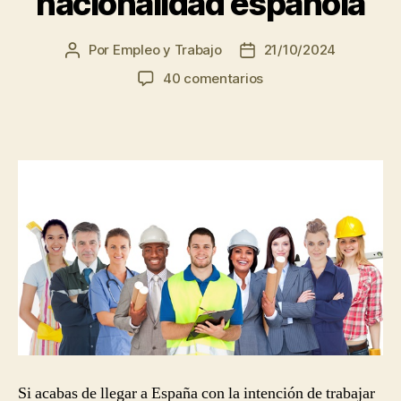
nacionalidad española
Por
Empleo y Trabajo
21/10/2024
Autor
Fecha
de
de
en
40 comentarios
la
la
Extranjería,
entrada
entrada
inmigración,
residencia,
permiso
de
trabajo
en
España
y
nacionalidad
española
Si acabas de llegar a España con la intención de trabajar