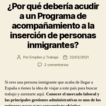
en
¿Por qué debería acudir
España
a un Programa de
y
nacionalidad
acompañamiento a la
española”
inserción de personas
inmigrantes?
Por
Empleo y Trabajo
22/02/2021
Autor
Fecha
de
de
en
2 comentarios
la
la
¿Por
entrada
entrada
qué
debería
Si eres una persona inmigrante que acaba de llegar a
acudir
España o tienes la idea de viajar a este país para buscar
a
trabajo y asentarte aquí.
Conocer el mercado laboral y
un
las principales gestiones administrativas es uno de los
Programa
primeros pasos para conseguir tu objetivo.