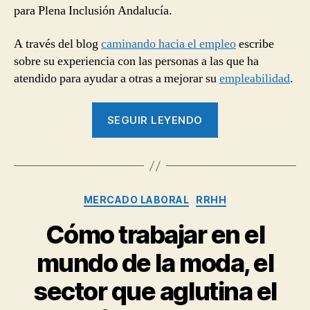
para Plena Inclusión Andalucía.
A través del blog
caminando hacia el empleo
escribe
sobre su experiencia con las personas a las que ha
atendido para ayudar a otras a mejorar su
empleabilidad
.
“Existe
SEGUIR LEYENDO
un
gran
desconocimient
por
Categorías
MERCADO LABORAL
RRHH
parte
de
Cómo trabajar en el
las
mundo de la moda, el
empresas
del
sector que aglutina el
talento