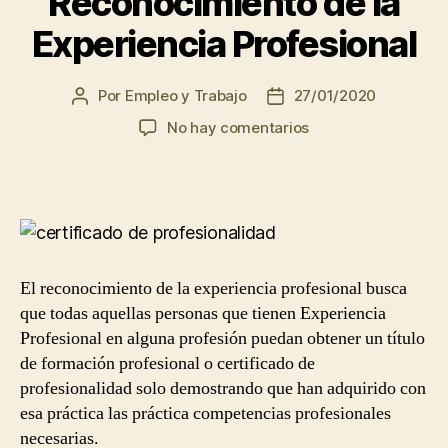
Reconocimiento de la
los
Experiencia Profesional
vendedores
en
tiendas
Por
Empleo y Trabajo
27/01/2020
Autor
Fecha
de
de
y
en
No hay comentarios
la
la
almacenes”
Reconocimiento
entrada
entrada
de
la
Experiencia
Profesional
El reconocimiento de la experiencia profesional busca
que todas aquellas personas que tienen Experiencia
Profesional en alguna profesión puedan obtener un título
de formación profesional o certificado de
profesionalidad solo demostrando que han adquirido con
esa práctica las práctica competencias profesionales
necesarias.