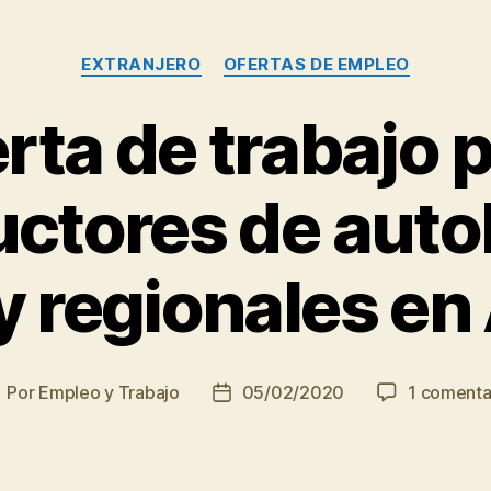
Categorías
EXTRANJERO
OFERTAS DE EMPLEO
rta de trabajo 
ctores de aut
y regionales en
Por
Empleo y Trabajo
05/02/2020
1 comenta
utor
Fecha
e
de
la
ntrada
entrada