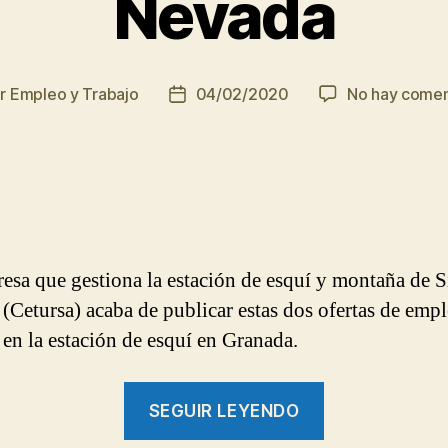
Nevada
or
Empleo y Trabajo
04/02/2020
No hay comen
r
Fecha
de
la
ada
entrada
esa que gestiona la estación de esquí y montaña de S
(Cetursa) acaba de publicar estas dos ofertas de emp
r en la estación de esquí en Granada.
“Oferta
SEGUIR LEYENDO
de