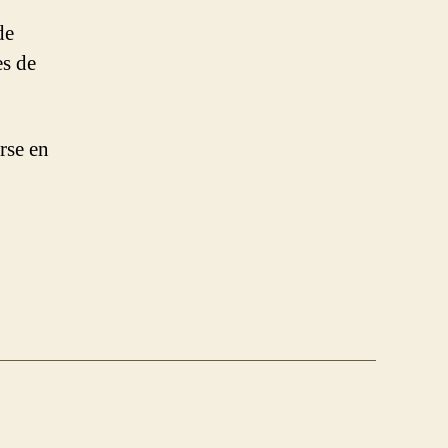
de
es de
rse en