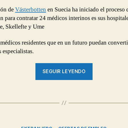
ión de
Vásterbotten
en Suecia ha iniciado el proceso 
ón para contratar 24 médicos interinos es sus hospital
e, Skellefte y Ume
médicos residentes que en un futuro puedan converti
 especialistas.
“Médicos
SEGUIR LEYENDO
residentes
y
especialistas
en
Suecia”
Categorías