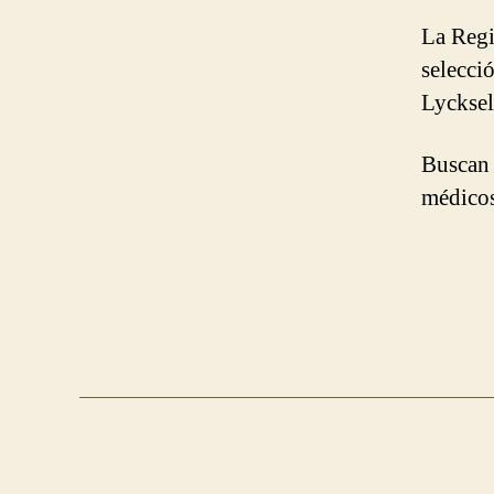
La Reg
selecci
Lycksel
Buscan 
médicos