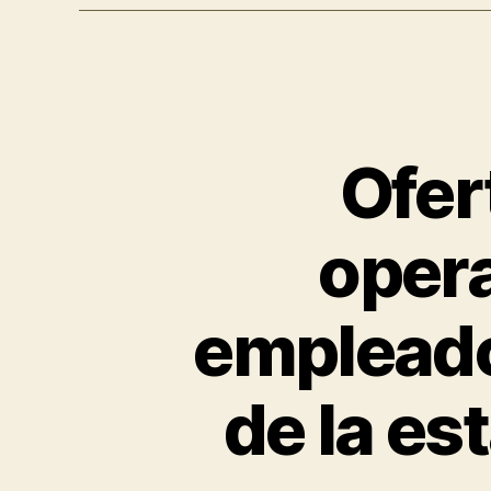
Ofer
opera
empleados
de la es