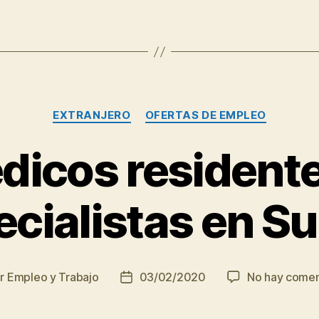
trabajo
para
10
operarios
de
Categorías
EXTRANJERO
OFERTAS DE EMPLEO
remontes
y
dicos residente
5
empleados
cialistas en S
en
la
agencia
de
or
Empleo y Trabajo
03/02/2020
No hay comen
r
Fecha
viajes
de
la
de