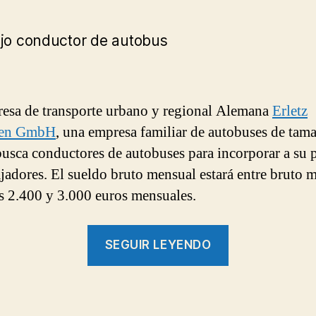
esa de transporte urbano y regional Alemana
Erletz
sen GmbH
, una empresa familiar de autobuses de tam
usca conductores de autobuses para incorporar a su p
ajadores. El sueldo bruto mensual estará entre bruto 
os 2.400 y 3.000 euros mensuales.
“Oferta
SEGUIR LEYENDO
de
trabajo
para