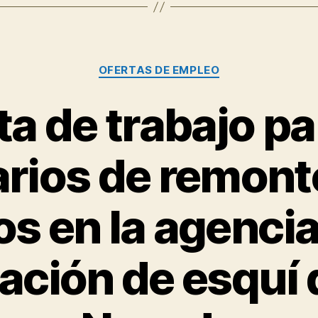
conductores
de
autobuses
Categorías
OFERTAS DE EMPLEO
urbanos
y
ta de trabajo pa
regionales
en
rios de remont
Alemania”
 en la agencia
tación de esquí 