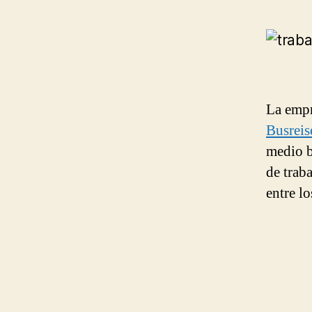
La empr
Busrei
medio b
de trab
entre l