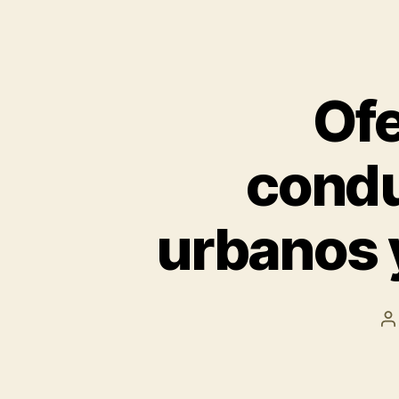
Ofe
condu
urbanos 
A
d
la
e