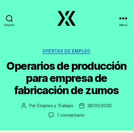
Search
Menú
EmpleoyTrabajo.org
Categorías
OFERTAS DE EMPLEO
Operarios de producción
para empresa de
fabricación de zumos
Por
Empleo y Trabajo
28/01/2020
Autor
Fecha
de
de
en
1 comentario
la
la
Operarios
entrada
entrada
de