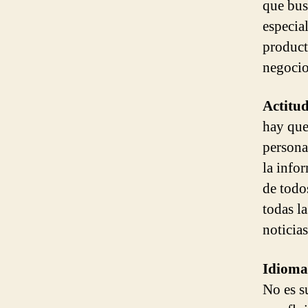
que bus
especia
product
negocio
Actitud
hay que
persona
la info
de todo
todas l
noticias
Idioma
No es s