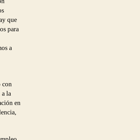
on
os
hay que
ios para
mos a
o con
 a la
ación en
dencia,
 empleo