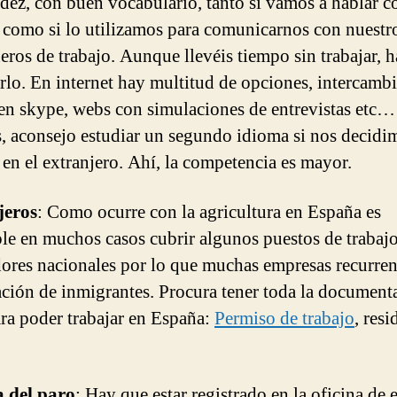
idez, con buen vocabulario, tanto si vamos a hablar c
s como si lo utilizamos para comunicarnos con nuestr
ros de trabajo. Aunque llevéis tiempo sin trabajar, 
arlo. En internet hay multitud de opciones, intercamb
 en skype, webs con simulaciones de entrevistas etc…
 aconsejo estudiar un segundo idioma si nos decidi
r en el extranjero. Ahí, la competencia es mayor.
jeros
: Como ocurre con la agricultura en España es
le en muchos casos cubrir algunos puestos de trabaj
dores nacionales por lo que muchas empresas recurren
ación de inmigrantes. Procura tener toda la document
ara poder trabajar en España:
Permiso de trabajo
, resi
a del paro
: Hay que estar registrado en la oficina de