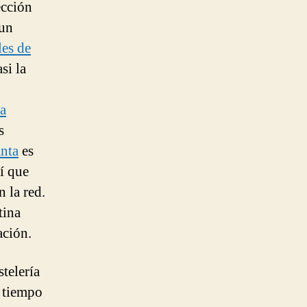
ección
 un
les de
si la
ra
s
nta
es
sí que
 la red.
tina
ación.
stelería
o tiempo