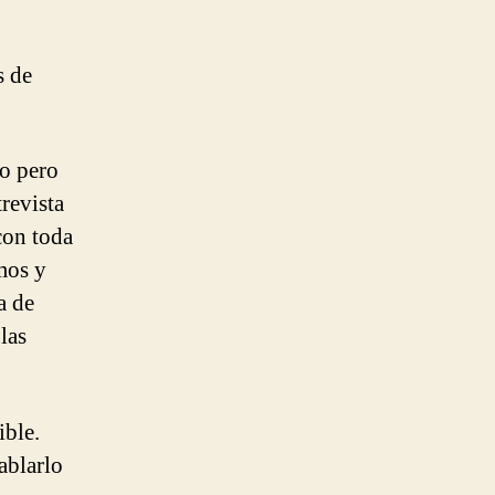
s de
po pero
revista
con toda
mos y
a de
las
ible.
ablarlo