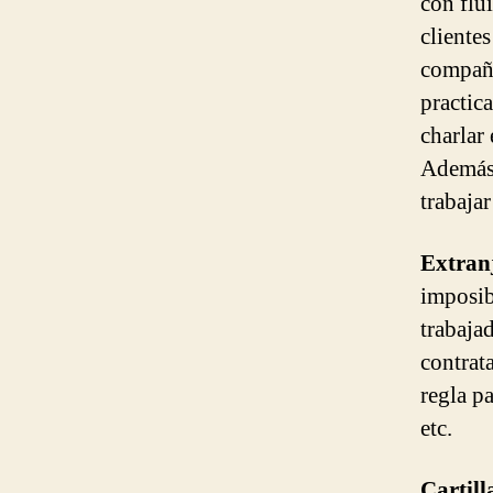
con flu
cliente
compañe
practic
charlar
Además,
trabaja
Extran
imposib
trabaja
contrat
regla p
etc.
Cartill