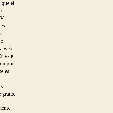
 que el
o,
CV
 es
s
ue
na web,
En este
ión por
teles
i
 y
 gratis.
mente