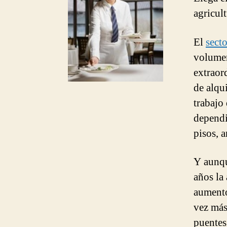
agricul
El
sect
volumen
extraor
de alqu
trabajo
dependi
pisos, a
Y aunque
años la 
aumento
vez más
puentes