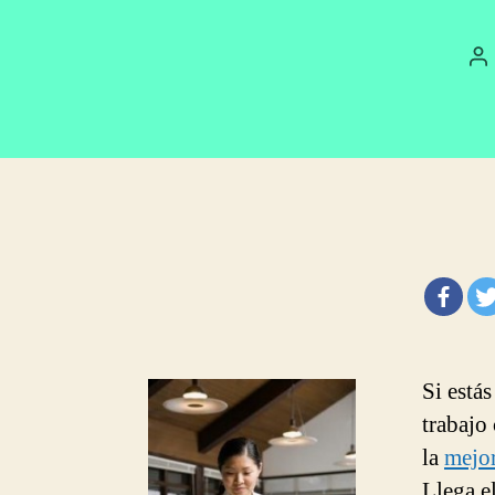
A
d
la
e
Si estás
trabajo
la
mejor
Llega el