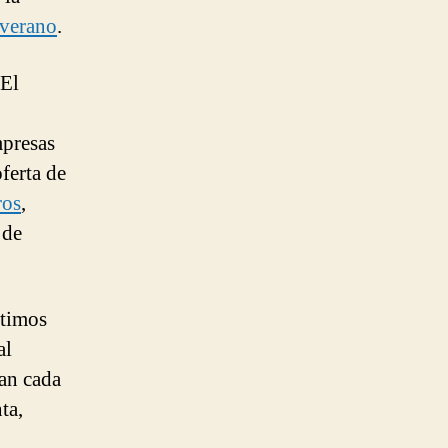
 verano
.
 El
mpresas
ferta de
ros
,
 de
ltimos
al
ean cada
ta,