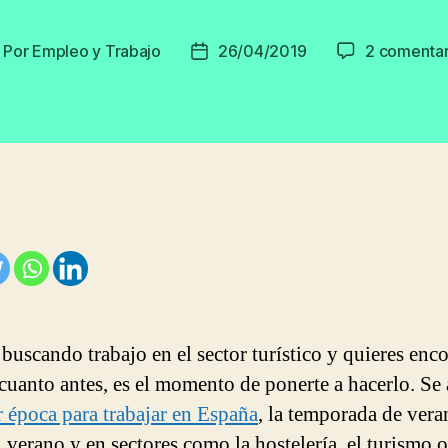
Por
Empleo y Trabajo
26/04/2019
2 comentar
utor
Fecha
e
de
la
ntrada
entrada
 buscando trabajo en el sector turístico y quieres enc
 cuanto antes, es el momento de ponerte a hacerlo. Se 
 época para trabajar en España
, la temporada de vera
 verano y en sectores como la hostelería, el turismo o