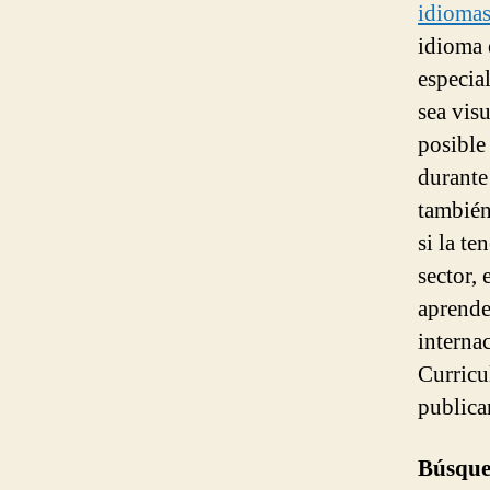
idiomas
idioma e
especia
sea visu
posible
durante
también
si la t
sector,
aprende
interna
Curricu
publica
Búsque