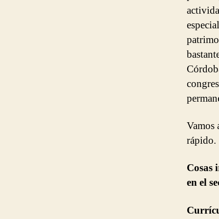
activida
especia
patrimo
bastante
Córdoba
congres
permane
Vamos a
rápido.
Cosas 
en el se
Curríc