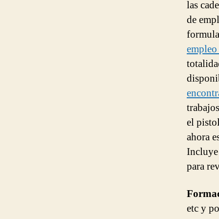
las cad
de empl
formula
empleo 
totalid
disponi
encontr
trabajo
el pisto
ahora e
Incluye 
para re
Forma
etc y p