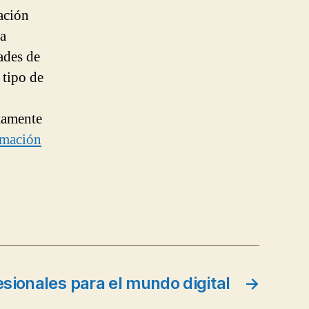
ación
da
ades de
 tipo de
tamente
rmación
sionales para el mundo digital
→