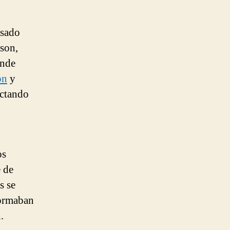
asado
son,
onde
ón
y
ectando
os
e de
s se
formaban
.