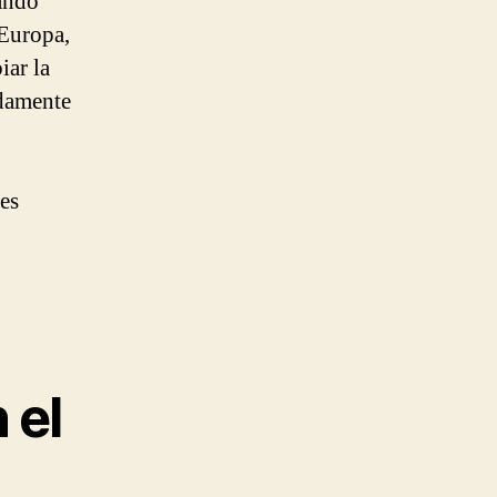
ando
 Europa,
iar la
idamente
es
 el