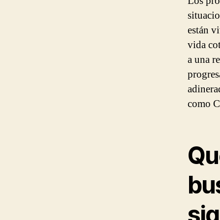
Los pro
situaci
están v
vida co
a una re
progres
adinera
como Ch
Qué
bu
sig