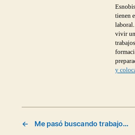
Esnobis
tienen 
laboral
vivir u
trabajo
formaci
prepara
y coloc
←
Me pasó buscando trabajo…