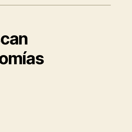
scan
omías