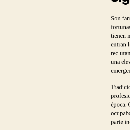
Son fam
fortuna
tienen 
entran 
recluta
una ele
emergen
Tradici
profesio
época. 
ocupaba
parte i