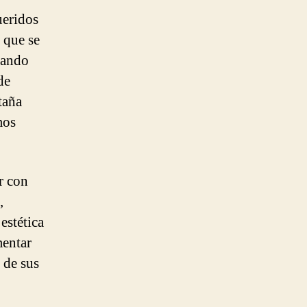
ueridos
 que se
tando
de
taña
mos
ar con
,
estética
mentar
 de sus