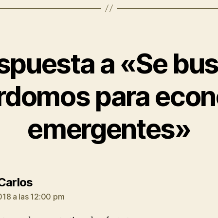
espuesta a «Se bu
rdomos para econ
emergentes»
dice:
Carlos
18 a las 12:00 pm