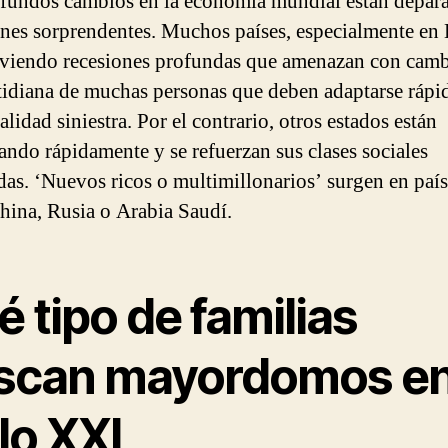
fundos cambios en la economía mundial están depar
ones sorprendentes. Muchos países, especialmente en
iviendo recesiones profundas que amenazan con camb
tidiana de muchas personas que deben adaptarse ráp
alidad siniestra. Por el contrario, otros estados están
ando rápidamente y se refuerzan sus clases sociales
das. ‘Nuevos ricos o multimillonarios’ surgen en país
ina, Rusia o Arabia Saudí.
 tipo de familias
scan mayordomos en
lo XXI