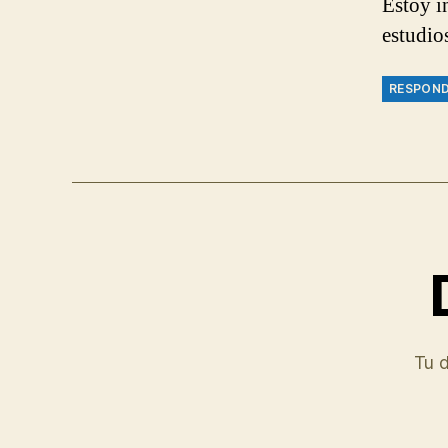
Estoy i
estudio
RESPON
Tu d