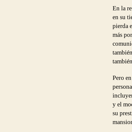
En la r
en su t
pierda 
más por
comunic
también
también
Pero en 
personal
incluye
y el mo
su pres
mansion