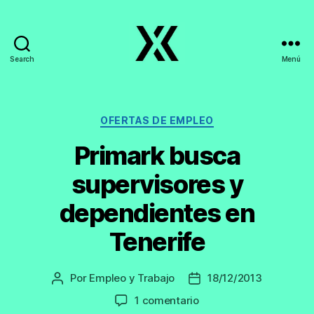
Search
Menú
EmpleoyTrabajo.org
Categorías
OFERTAS DE EMPLEO
Primark busca
supervisores y
dependientes en
Tenerife
Por
Empleo y Trabajo
18/12/2013
Autor
Fecha
de
de
en
1 comentario
la
la