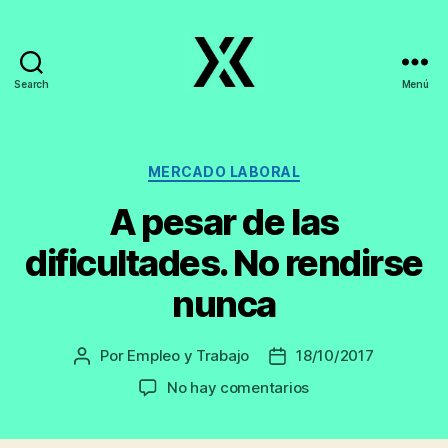
Search
Menú
EmpleoyTrabajo.org
Categorías
MERCADO LABORAL
A pesar de las
dificultades. No rendirse
nunca
Por
Empleo y Trabajo
18/10/2017
Autor
Fecha
de
de
en
No hay comentarios
la
la
A
entrada
entrada
pesar