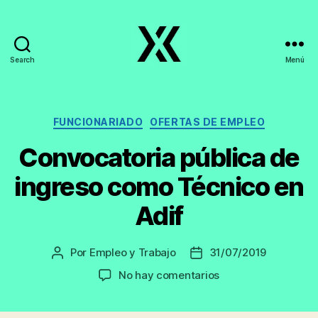
Search
Menú
EmpleoyTrabajo.org
Categorías
FUNCIONARIADO
OFERTAS DE EMPLEO
Convocatoria pública de
ingreso como Técnico en
Adif
Por
Empleo y Trabajo
31/07/2019
Autor
Fecha
de
de
en
No hay comentarios
la
la
Convocatoria
entrada
entrada
pública