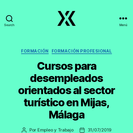
Search
Menú
EmpleoyTrabajo.org
Categorías
FORMACIÓN
FORMACIÓN PROFESIONAL
Cursos para
desempleados
orientados al sector
turístico en Mijas,
Málaga
Por
Empleo y Trabajo
31/07/2019
Autor
Fecha