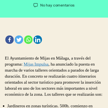
de
de
en
No hay comentarios
la
la
Cursos
entrada
entrada
para
desempleados
orientados
al
sector
turístico
en
Mijas,
El Ayuntamiento de Mijas en Málaga, a través del
Málaga
programa:
Mijas Impulsa
, ha anunciado la puesta en
marcha de varios talleres orientados a parados de larga
duración. En concreto se realizarán cuatro itinerarios
orientados al sector turístico para promover la inserción
laboral en uno de los sectores más importantes a nivel
económico de la zona. Los talleres que se realizarán son:
Jardineros en zonas turísticas. 500h. comienzo en