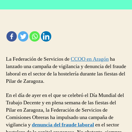
Campaña
entrada
entrada
contra
el
fraude
laboral
en
hostelería
durante
las
La Federación de Servicios de
CCOO en Aragón
ha
fiestas
del
lanzado una campaña de vigilancia y denuncia del fraude
Pilar
laboral en el sector de la hostelería durante las fiestas del
Pilar de Zaragoza.
En el día de ayer en el que se celebró el Día Mundial del
Trabajo Decente y en plena semana de las fiestas del
Pilar en Zaragoza, la Federación de Servicios de
Comisiones Obreras ha impulsado una campaña de
vigilancia y
denuncia del fraude laboral
en el sector