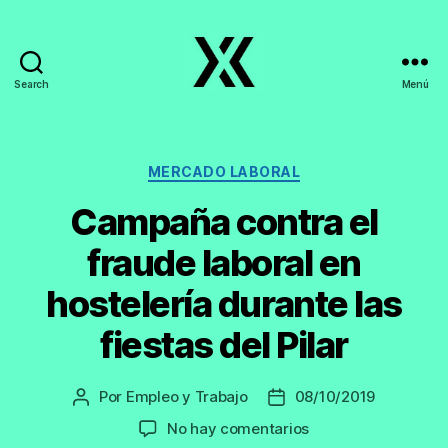
Search
Menú
EmpleoyTrabajo.org
Categorías
MERCADO LABORAL
Campaña contra el
fraude laboral en
hostelería durante las
fiestas del Pilar
Por
Empleo y Trabajo
08/10/2019
Autor
Fecha
de
de
en
No hay comentarios
la
la