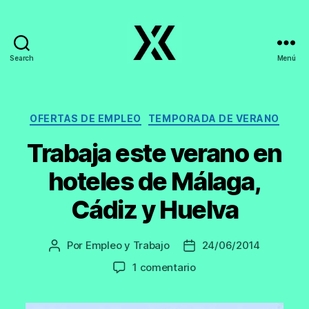
Search
Menú
EmpleoyTrabajo.org
Categorías
OFERTAS DE EMPLEO
TEMPORADA DE VERANO
Trabaja este verano en
hoteles de Málaga,
Cádiz y Huelva
Por
Empleo y Trabajo
24/06/2014
Autor
Fecha
de
de
en
1 comentario
la
la
Trabaja
entrada
entrada
este