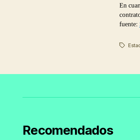
En cuan
contrat
fuente:
Estad
Etiqueta
Recomendados