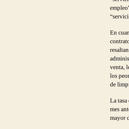
empleo”
“servici
En cuan
contrat
resalta
adminis
venta, l
los peo
de limp
La tasa
mes ant
mayor d