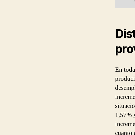
Dis
pro
En toda
produci
desempl
increme
situaci
1,57% y
increme
cuanto 