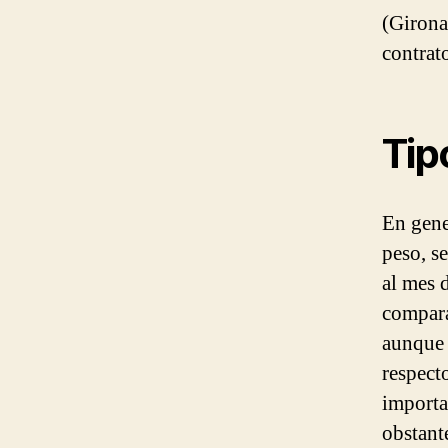
(Girona
contrat
Tip
En gene
peso, s
al mes d
compara
aunque 
respect
importa
obstant