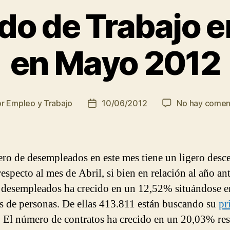
do de Trabajo 
en Mayo 2012
or
Empleo y Trabajo
10/06/2012
No hay comen
r
Fecha
de
la
ada
entrada
ro de desempleados en este mes tiene un ligero desc
specto al mes de Abril, si bien en relación al año ant
e desempleados ha crecido en un 12,52% situándose e
s de personas. De ellas 413.811 están buscando su
pr
. El número de contratos ha crecido en un 20,03% res