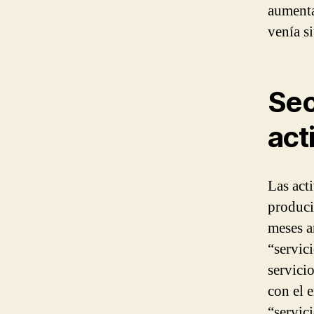
aumenta
venía s
Sec
act
Las act
produci
meses an
“servic
servici
con el 
“servic