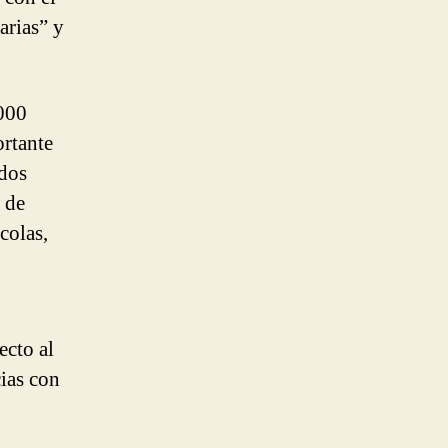
arias” y
000
ortante
ados
s de
colas,
ecto al
ias con