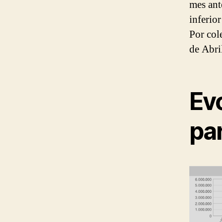
mes ante
inferio
Por col
de Abri
Ev
pa