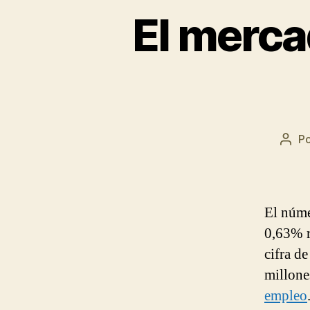
El merca
P
Auto
de
la
entr
El núme
0,63% re
cifra d
millone
empleo