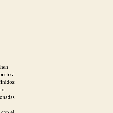
 han
pecto a
finidos:
a o
ionadas
 con el