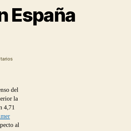
en España
en
tarios
El
mercado
de
Trabajo
enso del
en
erior la
España
n 4,71
en
Mayo
imer
2012
pecto al