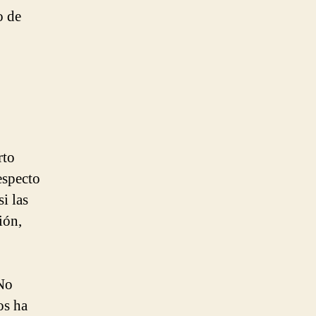
o de
rto
especto
i las
ión,
 No
os ha