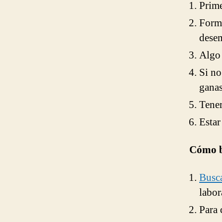
Prim
Forma
dese
Algo 
Si no
ganas
Tener
Estar
Cómo b
Busca
labor
Para 