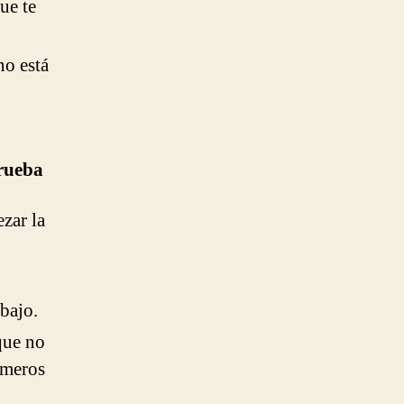
ue te
no está
prueba
zar la
bajo.
que no
imeros