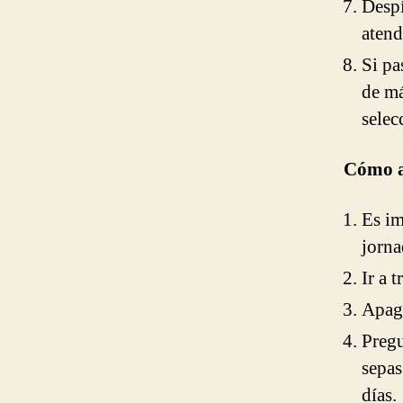
Despí
atend
Si pa
de má
selec
Cómo ac
Es im
jorna
Ir a 
Apaga
Pregu
sepas
días.