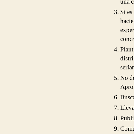
una c
Si es
hacie
exper
concr
Plant
distr
sería
No de
Apro
Busc
Lleva
Publ
Comun