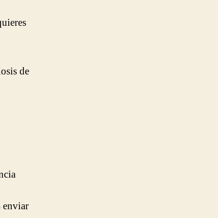
quieres
dosis de
ncia
 enviar