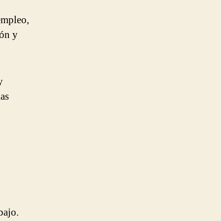
empleo,
ión y
y
ias
bajo.