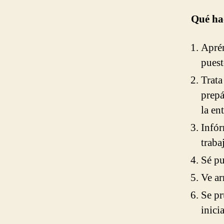
Qué hac
Aprén
puest
Trata
prepá
la en
Infór
traba
Sé pu
Ve ar
Se pr
inici