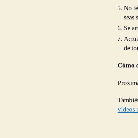
No te
seas 
Se am
Actua
de to
Cómo c
Proxi
También
videos 