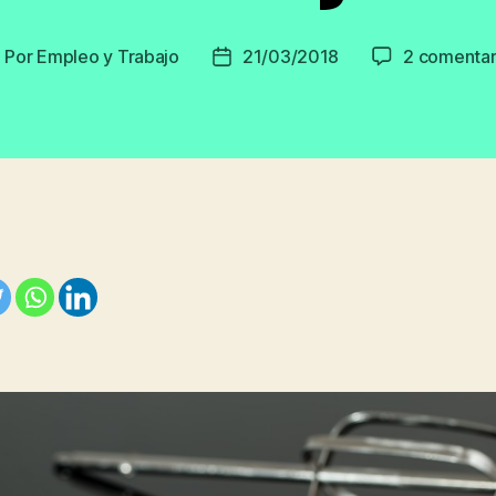
Por
Empleo y Trabajo
21/03/2018
2 comentar
utor
Fecha
e
de
la
ntrada
entrada