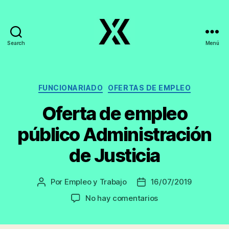
Search
Menú
EmpleoyTrabajo.org
Categorías
FUNCIONARIADO
OFERTAS DE EMPLEO
Oferta de empleo
público Administración
de Justicia
Por
Empleo y Trabajo
16/07/2019
Autor
Fecha
de
de
en
No hay comentarios
la
la
Oferta
entrada
entrada
de