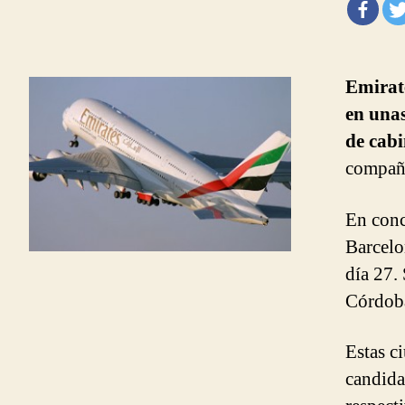
Emirate
en unas
de cab
compañí
En conc
Barcelo
día 27.
Córdob
Estas c
candida