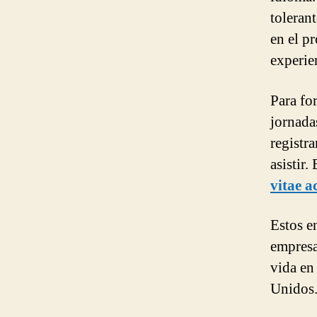
toleran
en el pr
experien
Para fo
jornada
registr
asistir.
vitae a
Estos e
empresa
vida en
Unidos