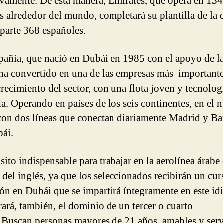
ivamente. De esta manera, Emirates, que opera en 134
s alrededor del mundo, completará su plantilla de la 
parte 368 españoles.
añía, que nació en Dubái en 1985 con el apoyo de la
e ha convertido en una de las empresas más important
recimiento del sector, con una flota joven y tecnolog
a. Operando en países de los seis continentes, en el n
con dos líneas que conectan diariamente Madrid y Ba
ái.
sito indispensable para trabajar en la aerolínea árabe 
del inglés, ya que los seleccionados recibirán un cur
ón en Dubái que se impartirá íntegramente en este id
rará, también, el dominio de un tercer o cuarto
 Buscan personas mayores de 21 años, amables y servi