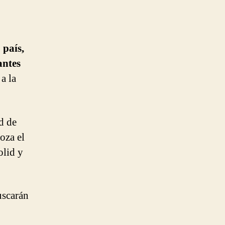
mes
de
noviembre
 país,
antes
a la
d de
oza el
olid y
uscarán