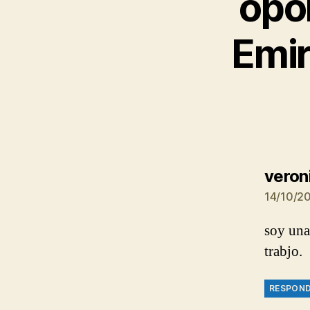
opo
Emir
veron
14/10/20
soy una
trabjo.
RESPON