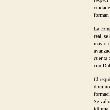
respect
ciudade
forman 
La comp
real, s
mayor c
avanzad
cuenta 
con Dub
El requi
domino 
formaci
Se valo
idioma.