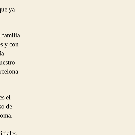
que ya
 familia
es y con
ía
uestro
rcelona
es el
so de
ioma.
ciales,