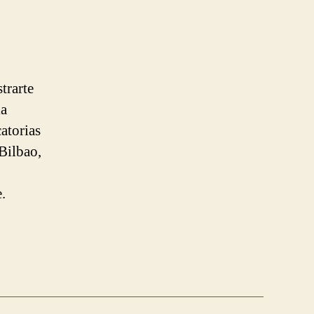
trarte
la
atorias
Bilbao,
.