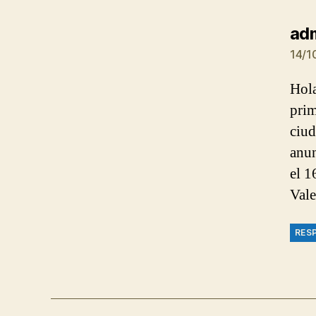
ad
14/1
Hola
prim
ciud
anun
el 1
Vale
RES