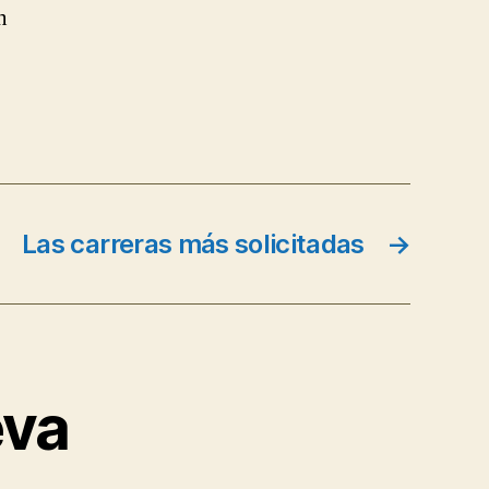
n
Las carreras más solicitadas
→
eva