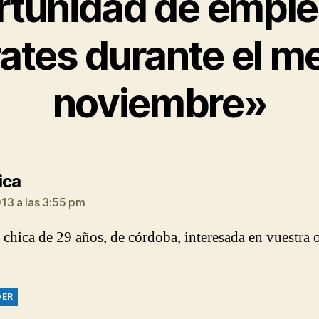
rtunidad de emple
ates durante el m
noviembre»
dice:
ica
13 a las 3:55 pm
 chica de 29 años, de córdoba, interesada en vuestra o
DER