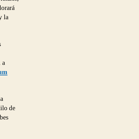
lorará
y la
s
 a
lum
la
ilo de
abes