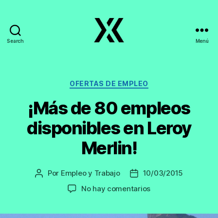
Search
Menú
EmpleoyTrabajo.org
Categorías
OFERTAS DE EMPLEO
¡Más de 80 empleos
disponibles en Leroy
Merlin!
Por
Empleo y Trabajo
10/03/2015
Autor
Fecha
de
de
en
No hay comentarios
la
la
¡Más
entrada
entrada
de