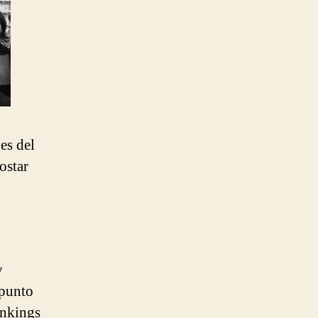
es del
ostar
y
 punto
ankings