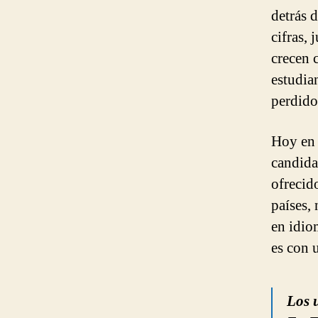
detrás 
cifras,
crecen 
estudia
perdido
Hoy en 
candida
ofrecid
países,
en idio
es con 
Los u