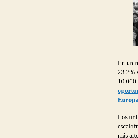
En un m
23.2% y
10.000 
oportun
Europ
Los uni
escalof
más alt