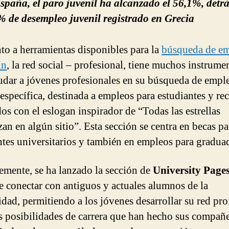
spaña, el paro juvenil ha alcanzado el 56,1%, detrá
% de desempleo juvenil registrado en Grecia
to a herramientas disponibles para la
búsqueda de em
In
, la red social – profesional, tiene muchos instrume
udar a jóvenes profesionales en su búsqueda de empl
 específica, destinada a empleos para estudiantes y re
os con el eslogan inspirador de “Todas las estrellas
an en algún sitio”. Esta sección se centra en becas pa
ntes universitarios y también en empleos para gradua
emente, se ha lanzado la sección de
University Page
e conectar con antiguos y actuales alumnos de la
idad, permitiendo a los jóvenes desarrollar su red pro
as posibilidades de carrera que han hecho sus compañe