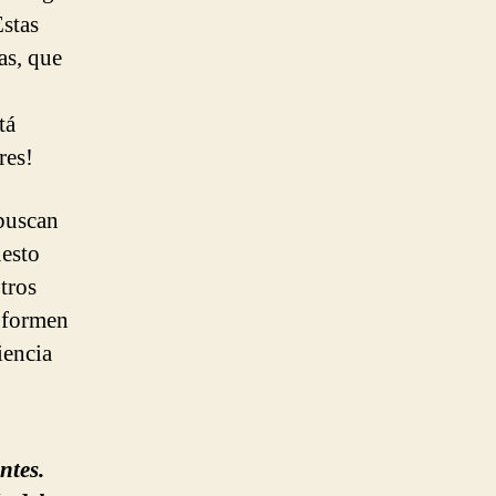
Estas
as, que
tá
res!
 buscan
uesto
tros
e formen
iencia
ntes.