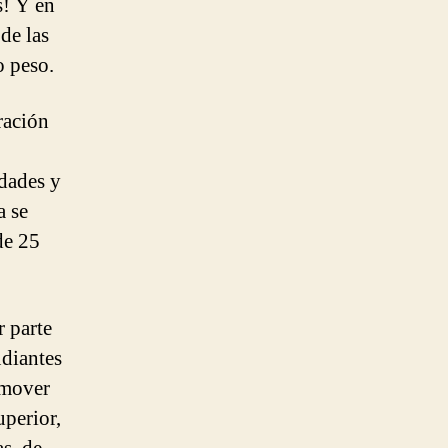
s! Y en
de las
o peso.
ración
idades y
a se
de 25
r parte
udiantes
omover
uperior,