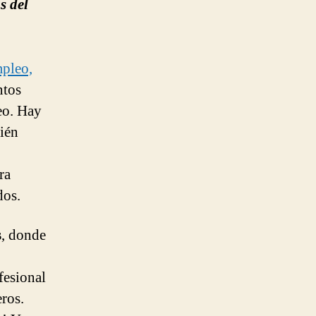
s del
pleo,
ntos
eo. Hay
cién
ra
dos.
s
, donde
fesional
ros.