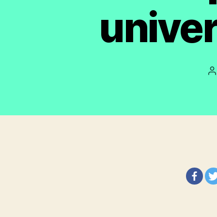
univer
A
d
l
e