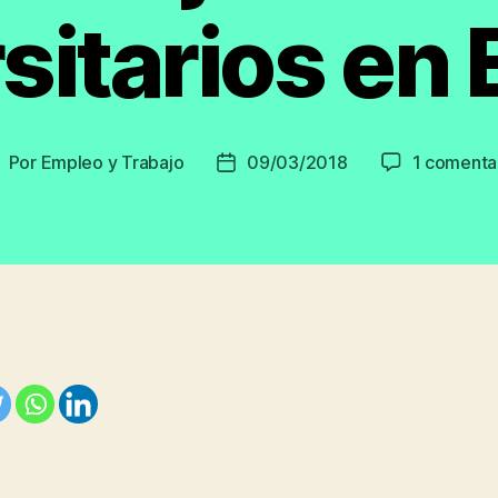
sitarios en
Por
Empleo y Trabajo
09/03/2018
1 comenta
utor
Fecha
e
de
a
la
ntrada
entrada