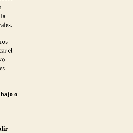
s
 la
ales.
tros
ar el
ivo
es
abajo o
lir