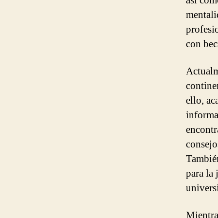
así com
mentali
profesi
con bec
Actualm
contine
ello, ac
informa
encontr
consejos
También
para la
univers
Mientras