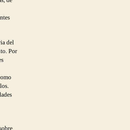
as, de
ntes
ia del
to. Por
es
 como
los.
dades
 sobre