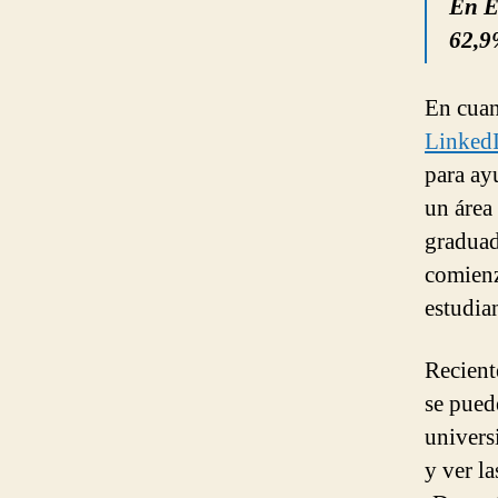
En E
62,9
En cuan
Linked
para ay
un área
graduad
comienz
estudia
Recient
se pued
univers
y ver l