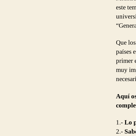
este te
universi
“Genera
Que los
países 
primer 
muy imp
necesar
Aquí os
comple
1.-
Lo p
2.-
Sabe