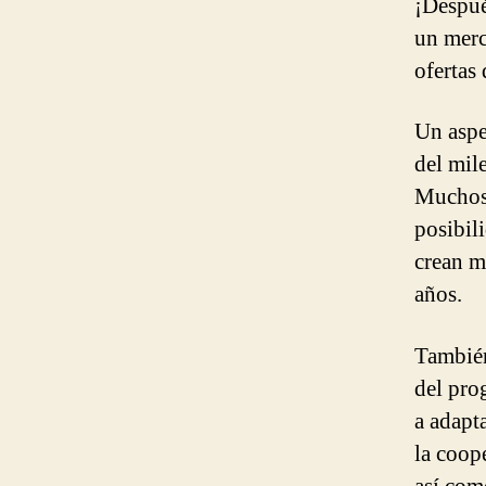
¡Despué
un merc
ofertas
Un aspe
del mil
Muchos 
posibil
crean m
años.
También
del pro
a adapt
la coop