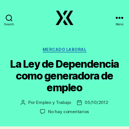
Search
Menú
EmpleoyTrabajo.org
Categorías
MERCADO LABORAL
La Ley de Dependencia
como generadora de
empleo
Por
Empleo y Trabajo
05/10/2012
Autor
Fecha
de
de
en
No hay comentarios
la
la
La
entrada
entrada
Ley