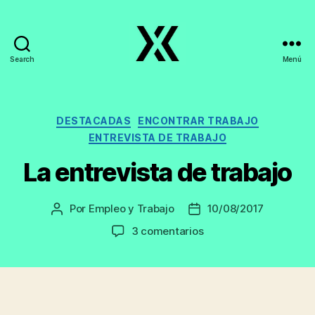
Search
Menú
EmpleoyTrabajo.org
Categorías
DESTACADAS
ENCONTRAR TRABAJO
ENTREVISTA DE TRABAJO
La entrevista de trabajo
Por
Empleo y Trabajo
10/08/2017
Autor
Fecha
de
de
en
3 comentarios
la
la
La
entrada
entrada
entrevista
de
trabajo