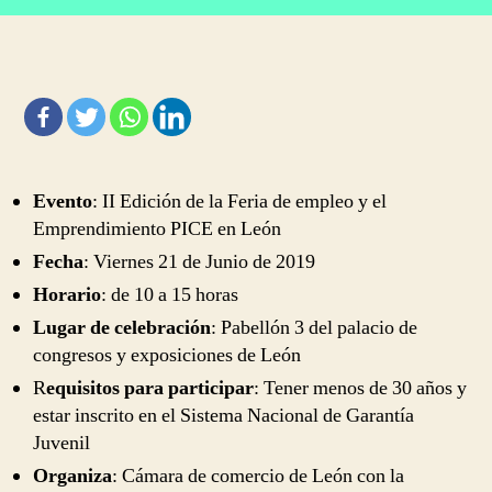
del
Empleo
y
el
Emprendimiento
de
León
Evento
: II Edición de la Feria de empleo y el
Emprendimiento PICE en León
Fecha
: Viernes 21 de Junio de 2019
Horario
: de 10 a 15 horas
Lugar de celebración
: Pabellón 3 del palacio de
congresos y exposiciones de León
R
equisitos para participar
: Tener menos de 30 años y
estar inscrito en el Sistema Nacional de Garantía
Juvenil
Organiza
: Cámara de comercio de León con la