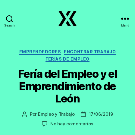
Search
Menú
EmpleoyTrabajo.org
Categorías
EMPRENDEDORES
ENCONTRAR TRABAJO
FERIAS DE EMPLEO
Fería del Empleo y el
Emprendimiento de
León
Por
Empleo y Trabajo
17/06/2019
Autor
Fecha
de
de
en
No hay comentarios
la
la
Fería
entrada
entrada