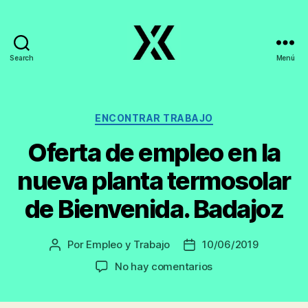
Search
Menú
EmpleoyTrabajo.org
Categorías
ENCONTRAR TRABAJO
Oferta de empleo en la
nueva planta termosolar
de Bienvenida. Badajoz
Por
Empleo y Trabajo
10/06/2019
Autor
Fecha
de
de
en
No hay comentarios
la
la
Oferta
entrada
entrada
de