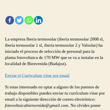
empleo
en
la
nueva
planta
termosolar
de
La empresa Iberia termosolar (iberia termosolar 2008 sl,
Bienvenida.
Badajoz
iberia termosolar 1 sl, iberia termosolar 2 y Valsolar) ha
iniciado el proceso de selección de personal para la
planta fotovoltaica de 170 MW que se va a instalar en la
localidad de Bienvenida (Badajoz).
Enviar el Curriculum vitae por email
Si estas interesado en optar a alguno de los puestos de
trabajo disponibles puedes enviar tu currículum vitae por
email a la siguiente dirección de correo electrónico:
fotovoltaicabienvenida@gmail.com
. No olvides poner