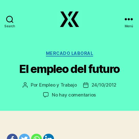
Search
Menú
EmpleoyTrabajo.org
Categorías
MERCADO LABORAL
El empleo del futuro
Por
Empleo y Trabajo
24/10/2012
Autor
Fecha
de
de
en
No hay comentarios
la
la
El
entrada
entrada
empleo
del
futuro