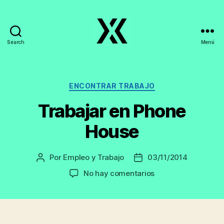
Search
Menú
EmpleoyTrabajo.org
Categorías
ENCONTRAR TRABAJO
Trabajar en Phone
House
Por
Empleo y Trabajo
03/11/2014
Autor
Fecha
de
de
en
No hay comentarios
la
la
Trabajar
entrada
entrada
en
Phone
House