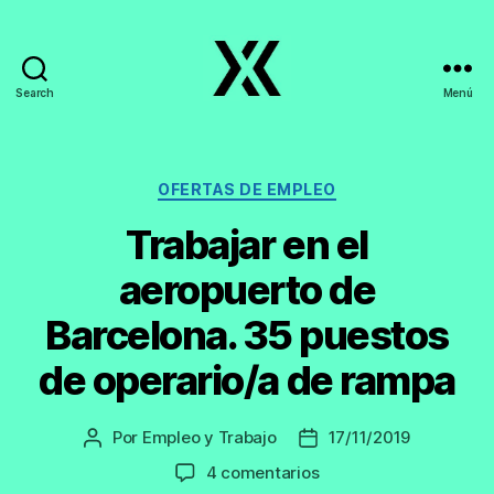
Search
Menú
EmpleoyTrabajo.org
Categorías
OFERTAS DE EMPLEO
Trabajar en el
aeropuerto de
Barcelona. 35 puestos
de operario/a de rampa
Por
Empleo y Trabajo
17/11/2019
Autor
Fecha
de
de
en
4 comentarios
la
la