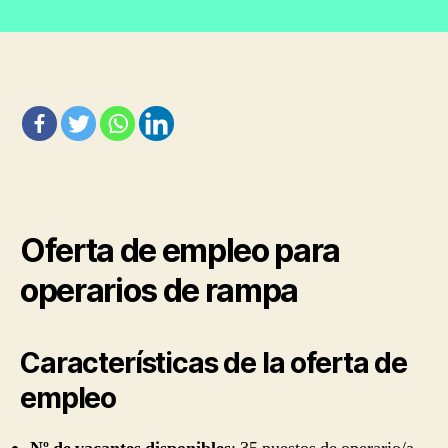
Trabajar
entrada
entrada
en
el
aeropuerto
de
Barcelona.
35
puestos
de
operario/a
de
Oferta de empleo para
rampa
operarios de rampa
Características de la oferta de
empleo