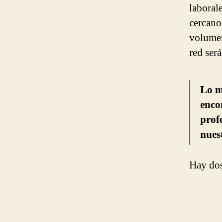
laboral
cercano
volumen
red ser
Lo m
enco
prof
nues
Hay dos