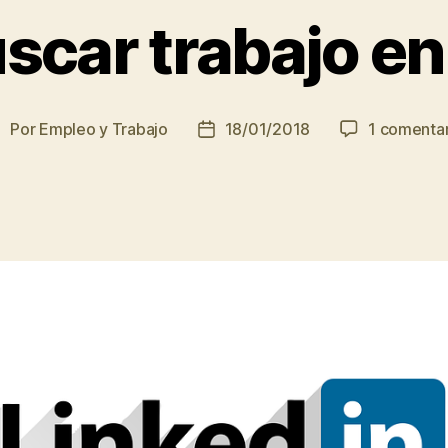
car trabajo en
Por
Empleo y Trabajo
18/01/2018
1 comentar
utor
Fecha
de
de
a
la
ntrada
entrada