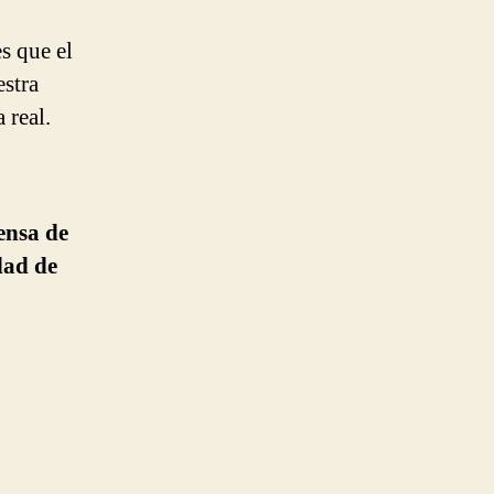
s que el
stra
 real.
ensa de
dad de