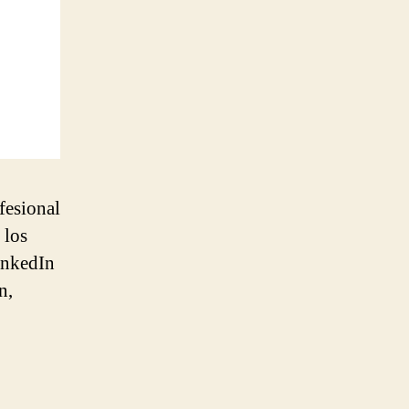
fesional
 los
inkedIn
n,