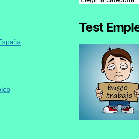
de
Empleo
Test Empl
 España
pleo