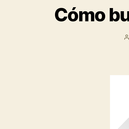
Cómo bus
A
l
e