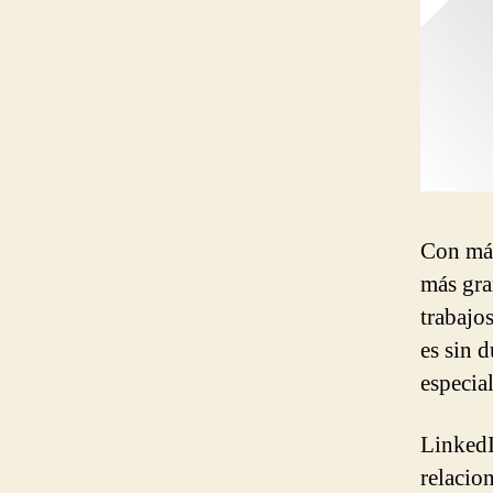
Con más
más gra
trabajo
es sin 
especia
LinkedI
relacio