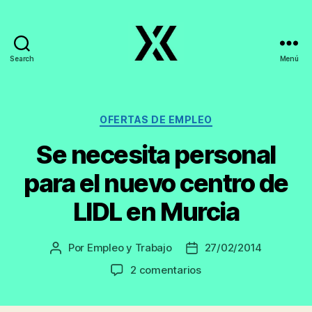
Search
Menú
EmpleoyTrabajo.org
Categorías
OFERTAS DE EMPLEO
Se necesita personal
para el nuevo centro de
LIDL en Murcia
Por
Empleo y Trabajo
27/02/2014
Autor
Fecha
de
de
en
2 comentarios
la
la
Se
entrada
entrada
necesita