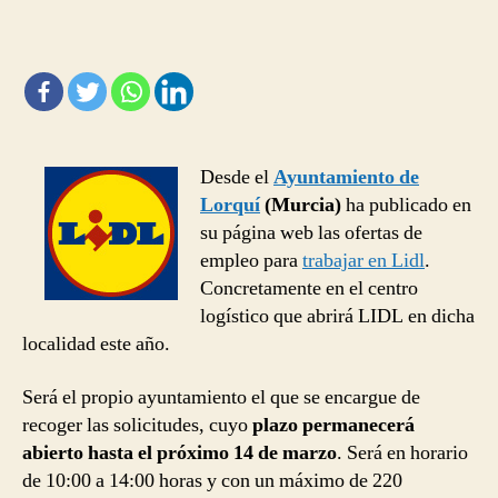
personal
para
el
nuevo
centro
de
LIDL
Desde el
Ayuntamiento de
en
Murcia
Lorquí
(Murcia)
ha publicado en
su página web las ofertas de
empleo para
trabajar en Lidl
.
Concretamente en el centro
logístico que abrirá LIDL en dicha
localidad este año.
Será el propio ayuntamiento el que se encargue de
recoger las solicitudes, cuyo
plazo permanecerá
abierto hasta el próximo 14 de marzo
. Será en horario
de 10:00 a 14:00 horas y con un máximo de 220