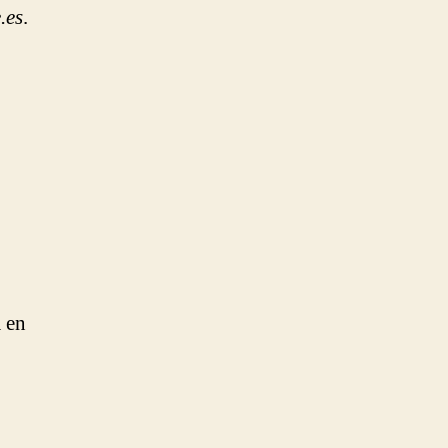
.es
.
 en