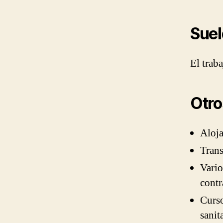
Sue
El trab
Otro
Aloja
Trans
Vario
contr
Curso
sanit