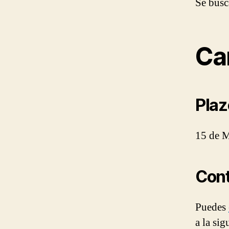
Se busc
Ca
Plaz
15 de 
Con
Puedes
a la sig