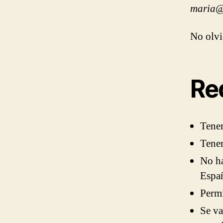
maria@
No olvi
Re
Tener
Tener
No ha
Espa
Permi
Se va