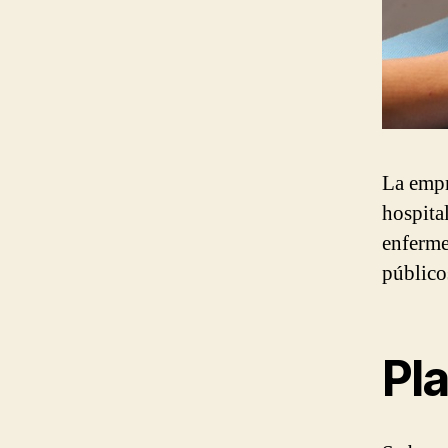
La empr
hospita
enferme
público
Pl