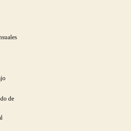
nsuales
ajo
odo de
al