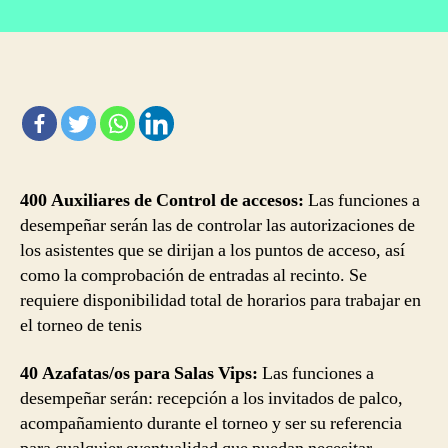
Se
entrada
entrada
necesitan
800
trabajadores
para
el
Mutua
Madrid
Open
400 Auxiliares de Control de accesos:
Las funciones a
2019
desempeñar serán las de controlar las autorizaciones de
los asistentes que se dirijan a los puntos de acceso, así
como la comprobación de entradas al recinto. Se
requiere disponibilidad total de horarios para trabajar en
el torneo de tenis
40 Azafatas/os para Salas Vips:
Las funciones a
desempeñar serán: recepción a los invitados de palco,
acompañamiento durante el torneo y ser su referencia