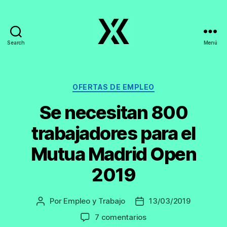
Search
Menú
EmpleoyTrabajo.org
Categorías
OFERTAS DE EMPLEO
Se necesitan 800
trabajadores para el
Mutua Madrid Open
2019
Por
Empleo y Trabajo
13/03/2019
Autor
Fecha
de
de
en
7 comentarios
la
la