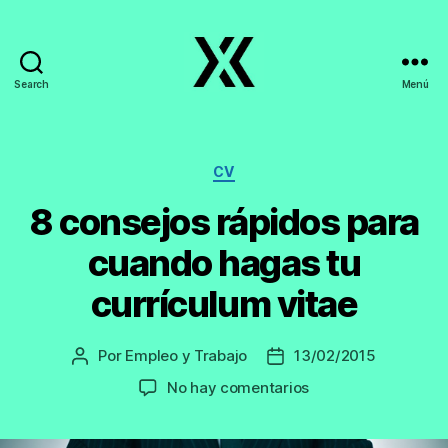
Search
Menú
EmpleoyTrabajo.org
Categorías
CV
8 consejos rápidos para
cuando hagas tu
currículum vitae
Por
Empleo y Trabajo
13/02/2015
Autor
Fecha
de
de
en
No hay comentarios
la
la
8
entrada
entrada
consejos