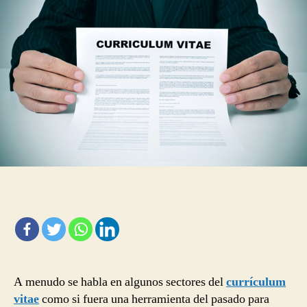
rápidos
para
cuando
hagas
tu
currículum
vitae
A menudo se habla en algunos sectores del
currículum
vitae
como si fuera una herramienta del pasado para