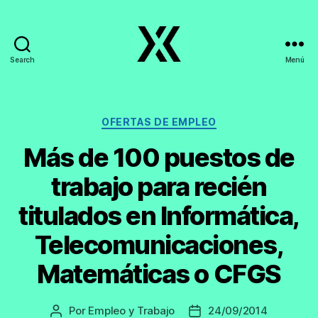
Search
Menú
EmpleoyTrabajo.org
Categorías
OFERTAS DE EMPLEO
Más de 100 puestos de
trabajo para recién
titulados en Informática,
Telecomunicaciones,
Matemáticas o CFGS
Por
Empleo y Trabajo
24/09/2014
Autor
Fecha