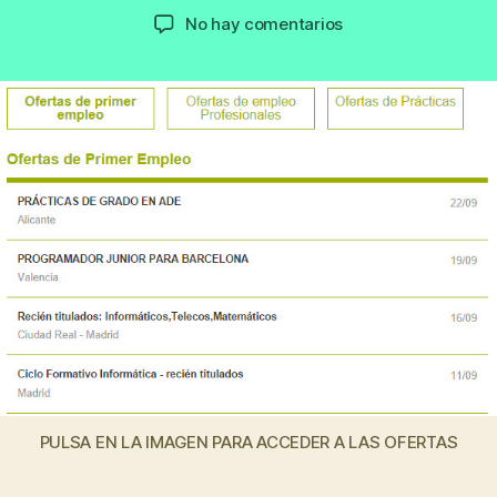
de
de
en
No hay comentarios
la
la
Más
entrada
entrada
de
100
puestos
de
trabajo
para
recién
titulados
en
Informática,
Telecomunicacione
Matemáticas
o
CFGS
PULSA EN LA IMAGEN PARA ACCEDER A LAS OFERTAS