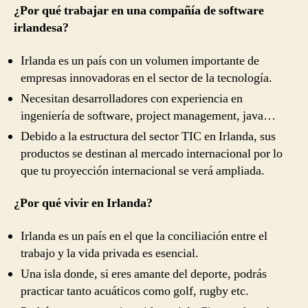
¿Por qué tra­ba­jar en una com­pañía de soft­ware
irlandesa?
Irlanda es un país con un volumen importante de
empre­sas inno­vado­ras en el sec­tor de la tecnología.
Nece­sitan desar­rol­ladores con experiencia en
ingeniería de software, project management, java…
Debido a la estruc­tura del sec­tor TIC en Irlanda, sus
pro­duc­tos se des­ti­nan al mer­cado inter­na­cional por lo
que tu proyección internacional se verá ampliada.
¿Por qué vivir en Irlanda?
Irlanda es un país en el que la conciliación entre el
trabajo y la vida privada es esencial.
Una isla donde, si eres amante del deporte, podrás
prac­ticar tanto acuáti­cos como golf, rugby etc.