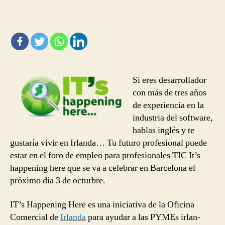
empleo
para
profesionales
TIC
en
Barcelona
Si eres desarrollador
con más de tres años
de experiencia en la
industria del software,
hablas inglés y te
gustaría vivir en Irlanda… Tu futuro profesional puede
estar en el foro de empleo para profesionales TIC It’s
happening here que se va a celebrar en Barcelona el
próximo día 3 de octurbre.
IT’s Hap­pen­ing Here es una ini­cia­tiva de la Ofic­ina
Com­er­cial de
Irlanda
para ayu­dar a las PYMEs irlan­