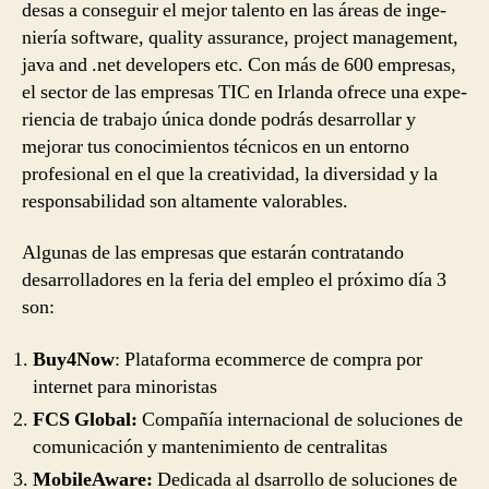
desas a con­seguir el mejor tal­ento en las áreas de inge­
niería soft­ware, qual­ity assur­ance, project man­age­ment,
java and .net devel­op­ers etc. Con más de 600 empre­sas,
el sec­tor de las empresas TIC en Irlanda ofrece una expe­
ri­en­cia de tra­bajo única donde podrás desarrollar y
mejorar tus conocimientos técnicos en un entorno
profesional en el que la cre­ativi­dad, la diver­si­dad y la
responsabilidad son altamente valorables.
Algunas de las empresas que estarán contratando
desarrolladores en la feria del empleo el próximo día 3
son:
Buy4Now
: Plataforma ecommerce de compra por
internet para minoristas
FCS Global:
Compañía internacional de soluciones de
comunicación y mantenimiento de centralitas
MobileAware:
Dedicada al dsarrollo de soluciones de