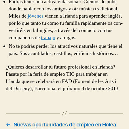
Podrás tener una activa vida social: Cien­tos de pubs
donde hablar con los ami­gos y oír música tradicional.
Miles de
jóvenes
vienen a Irlanda para apren­der inglés,
por lo que tanto tú como tu familia ráp­i­da­mente os con­
ver­tiréis en bil­ingües, a través del con­tacto con tus
com­pañeros de
tra­bajo
y amigos.
No te podrás perder los atrac­tivos nat­u­rales que tiene el
pais: Sus acan­ti­la­dos, castil­los, edi­fi­cios históri­cos…
¿Quieres desarrollar tu futuro profesional en Irlanda?
Pásate por la feria de empleo TIC para tra­ba­jar en
Irlanda que se cel­e­brará en FAD (Foment de les Arts i
del Dis­seny), Barcelona, el próx­imo 3 de octubre 2013.
←
Nuevas oportunidades de empleo en Holea