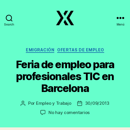
Search
Menú
EmpleoyTrabajo.org
Categorías
EMIGRACIÓN
OFERTAS DE EMPLEO
Feria de empleo para
profesionales TIC en
Barcelona
Por
Empleo y Trabajo
30/09/2013
Autor
Fecha
de
de
en
No hay comentarios
la
la
Feria
entrada
entrada
de