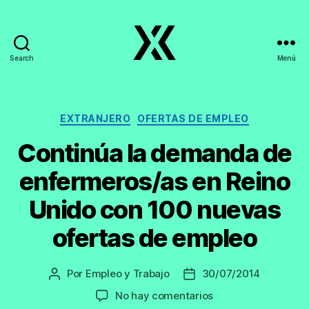
Search
Menú
EmpleoyTrabajo.org
Categorías
EXTRANJERO
OFERTAS DE EMPLEO
Continúa la demanda de
enfermeros/as en Reino
Unido con 100 nuevas
ofertas de empleo
Por
Empleo y Trabajo
30/07/2014
Autor
Fecha
de
de
en
No hay comentarios
la
la