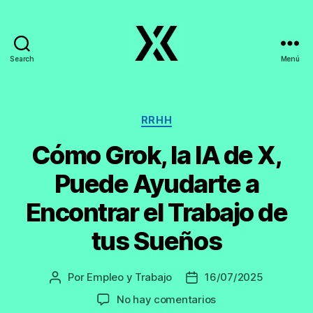
Search
Menú
EmpleoyTrabajo.org
Categorías
RRHH
Cómo Grok, la IA de X,
Puede Ayudarte a
Encontrar el Trabajo de
tus Sueños
Por
Empleo y Trabajo
16/07/2025
Autor
Fecha
de
de
en
No hay comentarios
la
la