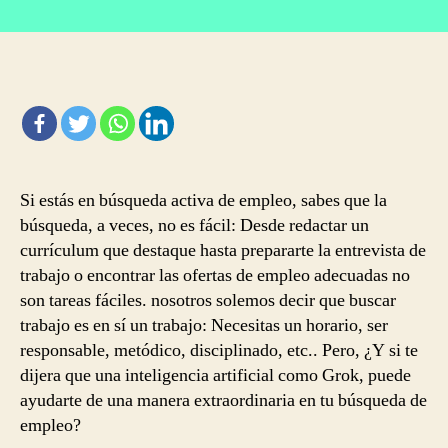
Cómo
entrada
entrada
Grok,
la
IA
de
X,
Puede
Ayudarte
a
Si estás en búsqueda activa de empleo, sabes que la
Encontrar
el
búsqueda, a veces, no es fácil: Desde redactar un
Trabajo
currículum que destaque hasta prepararte la entrevista de
de
trabajo o encontrar las ofertas de empleo adecuadas no
tus
son tareas fáciles. nosotros solemos decir que buscar
Sueños
trabajo es en sí un trabajo: Necesitas un horario, ser
responsable, metódico, disciplinado, etc.. Pero, ¿Y si te
dijera que una inteligencia artificial como Grok, puede
ayudarte de una manera extraordinaria en tu búsqueda de
empleo?