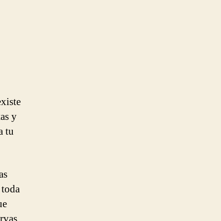
xiste
as y
a tu
as
 toda
ue
ervas