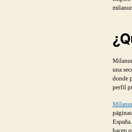
milanun
¿Q
Milanun
una sec
donde p
perfil 
Milanu
páginas
España.
hacen q