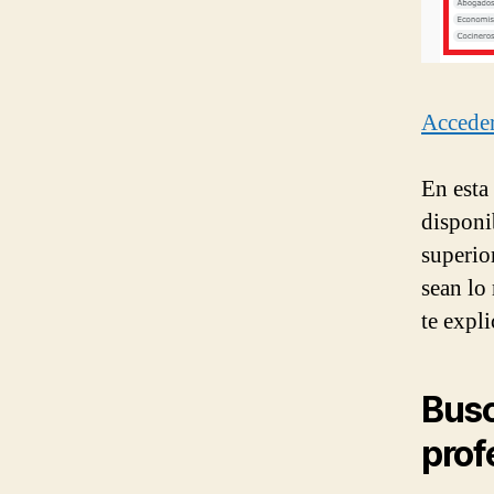
Accede
En esta
disponi
superior
sean lo
te expl
Busc
prof