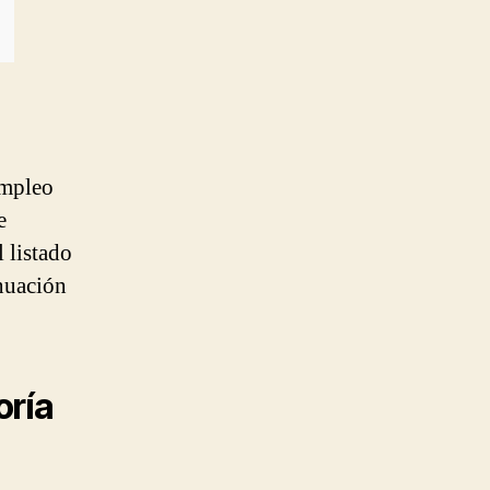
empleo
e
l listado
inuación
oría