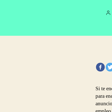
A
d
la
e
Si te e
para en
anuncio
empleo 