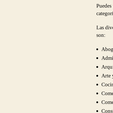
Puedes 
categorí
Las div
son:
Abog
Admi
Arqui
Arte 
Coci
Come
Comer
Cons