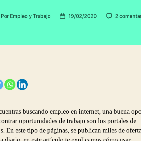
Por
Empleo y Trabajo
19/02/2020
2 comentar
utor
Fecha
e
de
la
ntrada
entrada
ncuentras buscando empleo en internet, una buena op
contrar oportunidades de trabajo son los portales de
s. En este tipo de páginas, se publican miles de ofert
a diario, en este artículo te explicamos cómo usar