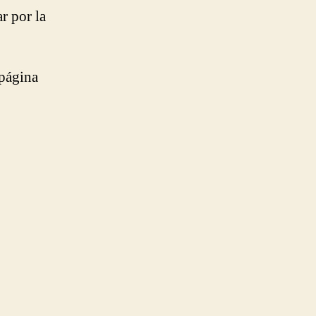
r por la
 página