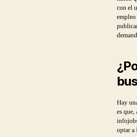
con el 
empleo 
publica
demand
¿Po
bus
Hay una
es que,
infojobs
optar a 