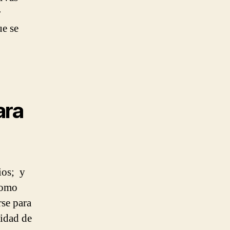
r
ue se
ara
ios; y
 como
rse para
lidad de