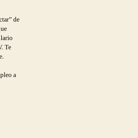
ctar” de
que
lario
V. Te
e.
mpleo a