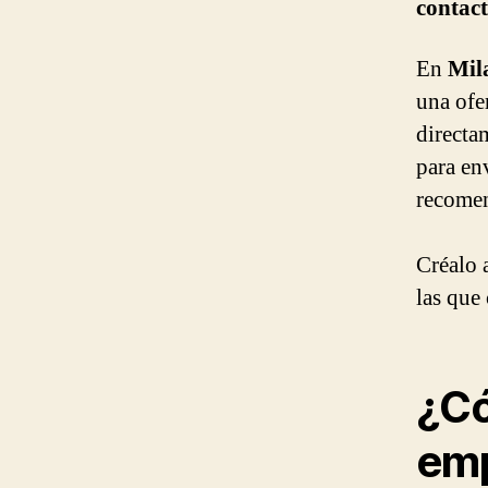
contac
En
Mil
una ofer
directa
para en
recomen
Créalo a
las que
¿Có
emp