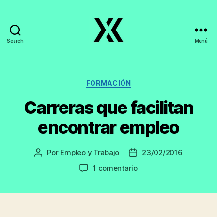
Search
Menú
EmpleoyTrabajo.org
Categorías
FORMACIÓN
Carreras que facilitan
encontrar empleo
Por
Empleo y Trabajo
23/02/2016
Autor
Fecha
de
de
en
1 comentario
la
la
Carreras
entrada
entrada
que
facilitan
encontrar