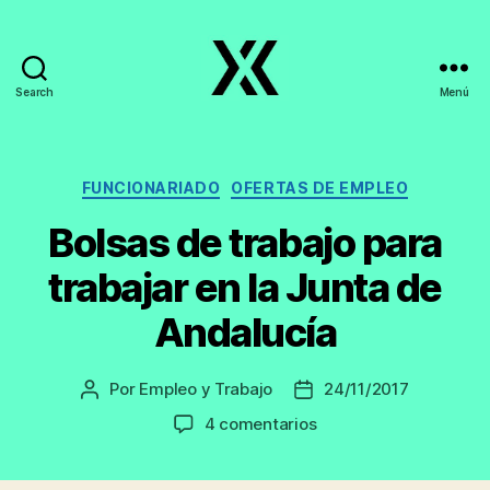
Search
Menú
EmpleoyTrabajo.org
Categorías
FUNCIONARIADO
OFERTAS DE EMPLEO
Bolsas de trabajo para
trabajar en la Junta de
Andalucía
Por
Empleo y Trabajo
24/11/2017
Autor
Fecha
de
de
en
4 comentarios
la
la
Bolsas
entrada
entrada
de