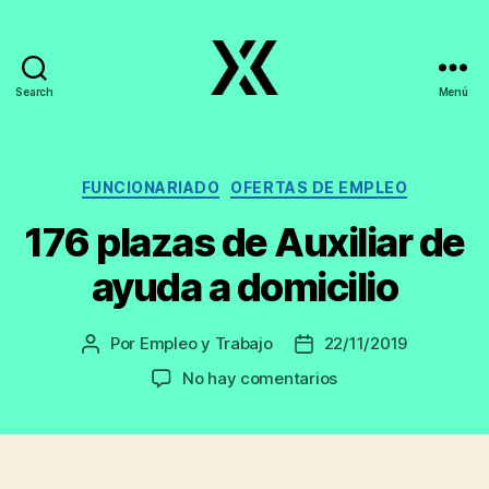
Search
Menú
EmpleoyTrabajo.org
Categorías
FUNCIONARIADO
OFERTAS DE EMPLEO
176 plazas de Auxiliar de
ayuda a domicilio
Por
Empleo y Trabajo
22/11/2019
Autor
Fecha
de
de
en
No hay comentarios
la
la
176
entrada
entrada
plazas
de
Auxiliar