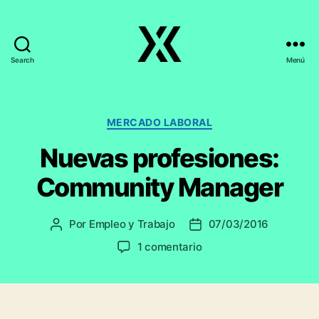
Search
Menú
EmpleoyTrabajo.org
Categorías
MERCADO LABORAL
Nuevas profesiones:
Community Manager
Por
Empleo y Trabajo
07/03/2016
Autor
Fecha
de
de
en
1 comentario
la
la
Nuevas
entrada
entrada
profesiones:
Community
Manager