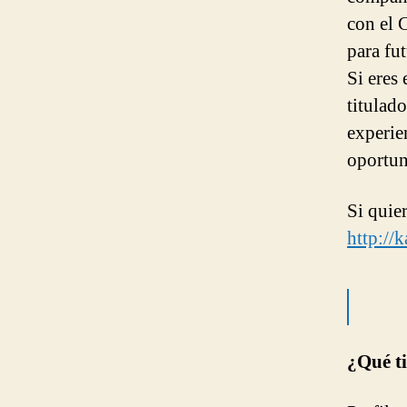
con el 
para fut
Si eres
titulado
experie
oportun
Si quier
http://
¿Qué t