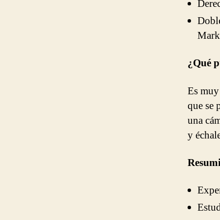
Dere
Dobl
Mark
¿Qué p
Es muy s
que se 
una cám
y échal
Resumi
Exper
Estu