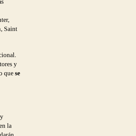
ás
ter,
, Saint
cional.
tores y
to que
se
 y
en la
edarán