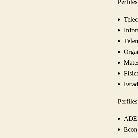
Perfile
Telec
Infor
Telem
Organ
Mate
Físic
Estadí
Perfile
ADE
Econ