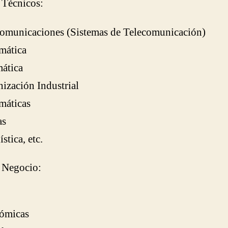
s Técnicos:
omunicaciones (Sistemas de Telecomunicación)
mática
ática
ización Industrial
máticas
as
stica, etc.
s Negocio:
ómicas