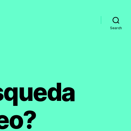
Search
úsqueda
leo?