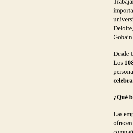
Trabaja
importa
univers
Deloite
Gobain
Desde U
Los
108
persona
celebra
¿Qué b
Las emp
ofrecen
compañí