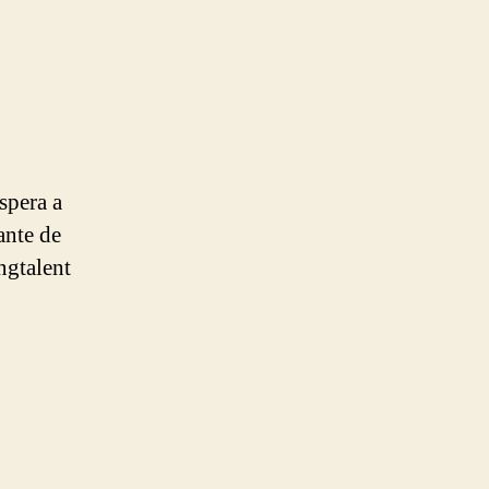
spera a
ante de
ngtalent