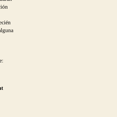
ción
ecién
 alguna
e:
nt