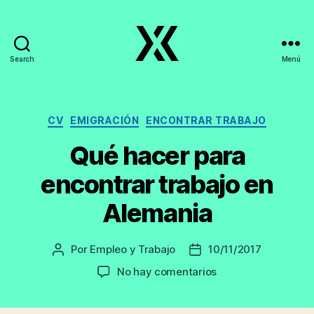
Search
Menú
EmpleoyTrabajo.org
Categorías
CV
EMIGRACIÓN
ENCONTRAR TRABAJO
Qué hacer para
encontrar trabajo en
Alemania
Por
Empleo y Trabajo
10/11/2017
Autor
Fecha
de
de
en
No hay comentarios
la
la
Qué
entrada
entrada
hacer